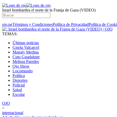
​Israel bombardea el norte de la Franja de Gaza (VIDEO)
ojo.pe
Términos y Condiciones
Política de Privacidad
Política de Cook
TEMAS:
Últimas noticias
Gisela Valcarcel
Magaly Medina
Cuto Guadalupe
Melissa Paredes
Ojo Show
Locomundo
Política
Deportes
Policial
Salud
Escolar
OJO
>
internacional