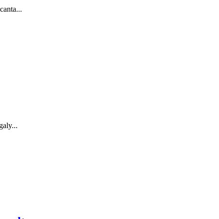
canta...
aly...