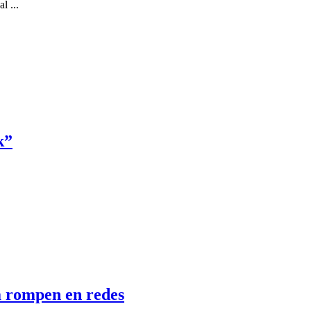
l ...
k”
a rompen en redes