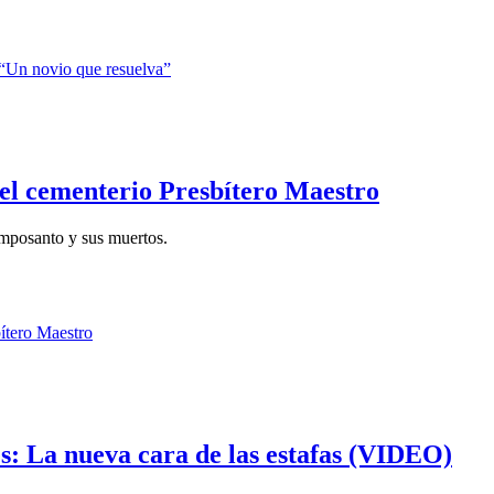
del cementerio Presbítero Maestro
amposanto y sus muertos.
les: La nueva cara de las estafas (VIDEO)