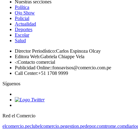
Nuestras secciones
Política
Ojo Show
Policial
Actualidad
Deportes
Escolar
Salud
Director Periodístico
:
Carlos Espinoza Olcay
Editora Web
:
Gabriela Chiappe Vela
-
:
Contacto comercial
Publicidad Online:
:
fonoavisos@comercio.com.pe
Call Center
:
+51 1708 9999
Síguenos
Red el Comercio
elcomercio.pe
clubelcomercio.pe
gestion.pe
depor.com
trome.com
diario