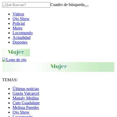
Cuadro de búsqueda
Videos
Ojo Show
Policial
Mujer
Locomundo
Actualidad
Deportes
TEMAS:
Últimas noticias
Gisela Valcarcel
Magaly Medina
Cuto Guadalupe
Melissa Paredes
Ojo Show
Locomundo