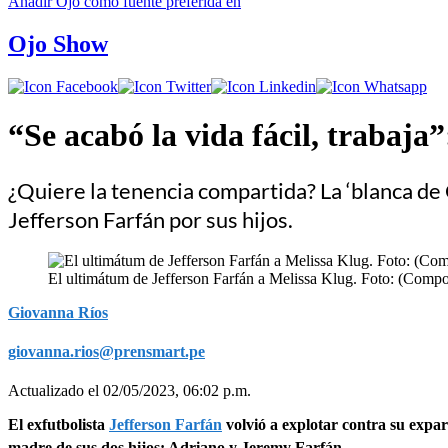
Añadir
Ojo
como fuente preferida en
Ojo Show
“Se acabó la vida fácil, trabaj
¿Quiere la tenencia compartida? La ‘blanca de
Jefferson Farfán por sus hijos.
El ultimátum de Jefferson Farfán a Melissa Klug. Foto: (Comp
Giovanna Ríos
giovanna.rios@prensmart.pe
Actualizado el 02/05/2023, 06:02 p.m.
El exfutbolista
Jefferson Farfán
volvió a explotar contra su expa
madre de sus dos hijos: Adriano y Jeremy Farfán.