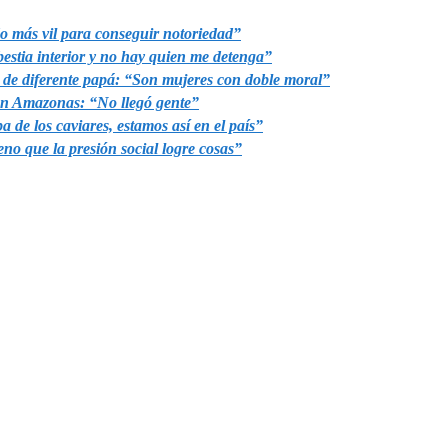
do más vil para conseguir notoriedad”
bestia interior y no hay quien me detenga”
s de diferente papá: “Son mujeres con doble moral”
 en Amazonas: “No llegó gente”
de los caviares, estamos así en el país”
no que la presión social logre cosas”