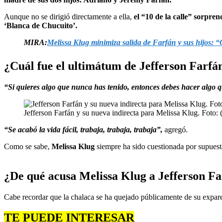
Aunque no se dirigió directamente a ella,
el “10 de la calle” sorpren
‘Blanca de Chucuito’.
MIRA:
Melissa Klug minimiza salida de Farfán y sus hijos: “
¿Cuál fue el ultimátum de Jefferson Farfá
“Si quieres algo que nunca has tenido, entonces debes hacer algo q
Jefferson Farfán y su nueva indirecta para Melissa Klug. Foto: 
“Se acabó la vida fácil, trabaja, trabaja, trabaja”,
agregó.
Como se sabe,
Melissa Klug
siempre ha sido cuestionada por supues
¿De qué acusa Melissa Klug a Jefferson F
Cabe recordar que la chalaca se ha quejado públicamente de su expare
TE PUEDE INTERESAR