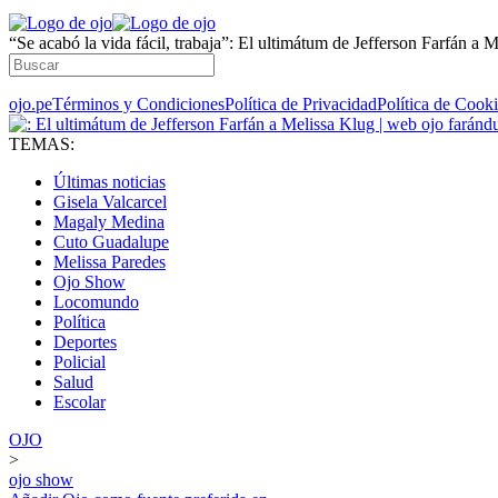
“Se acabó la vida fácil, trabaja”: El ultimátum de Jefferson Farfán a
ojo.pe
Términos y Condiciones
Política de Privacidad
Política de Cook
TEMAS:
Últimas noticias
Gisela Valcarcel
Magaly Medina
Cuto Guadalupe
Melissa Paredes
Ojo Show
Locomundo
Política
Deportes
Policial
Salud
Escolar
OJO
>
ojo show