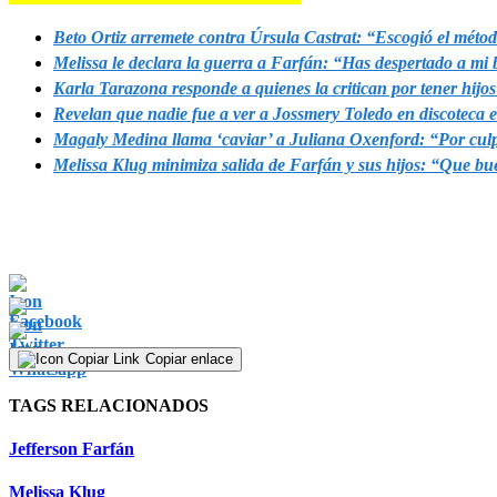
Beto Ortiz arremete contra Úrsula Castrat: “Escogió el méto
Melissa le declara la guerra a Farfán: “Has despertado a mi 
Karla Tarazona responde a quienes la critican por tener hijo
Revelan que nadie fue a ver a Jossmery Toledo en discoteca
Magaly Medina llama ‘caviar’ a Juliana Oxenford: “Por culpa 
Melissa Klug minimiza salida de Farfán y sus hijos: “Que bue
Copiar enlace
TAGS RELACIONADOS
Jefferson Farfán
Melissa Klug