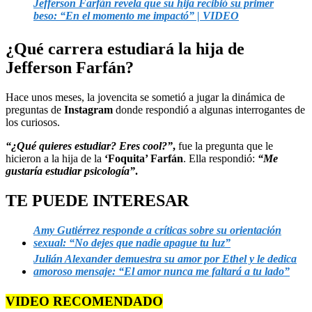
Jefferson Farfán revela que su hija recibió su primer
beso: “En el momento me impactó” | VIDEO
¿Qué carrera estudiará la hija de
Jefferson Farfán?
Hace unos meses, la jovencita se sometió a jugar la dinámica de
preguntas de
Instagram
donde respondió a algunas interrogantes de
los curiosos.
“¿Qué quieres estudiar? Eres cool?”
,
fue la pregunta que le
hicieron a la hija de la
‘Foquita’ Farfán
. Ella respondió:
“Me
gustaría estudiar psicología”
.
TE PUEDE INTERESAR
Amy Gutiérrez responde a críticas sobre su orientación
sexual: “No dejes que nadie apague tu luz”
Julián Alexander demuestra su amor por Ethel y le dedica
amoroso mensaje: “El amor nunca me faltará a tu lado”
VIDEO RECOMENDADO