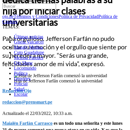
iniciar clases universitarias
hija por iniciar clases
ojo.pe
Términos y Condiciones
Política de Privacidad
Política de
universitarias
Cookies
TEMAS:
Últimas noticias
Papá orgulloso. Jefferson Farfán no pudo
Gisela Valcarcel
ocultar su emoción y el orgullo que siente por
Magaly Medina
Cuto Guadalupe
su heredera mayor. “Serás una grande,
Melissa Paredes
felicidades amor de mi vida”, expresó.
Ojo Show
Locomundo
Política
Deportes
Hija de Jefferson Farfán comenzó la universidad
Policial
Salud
Redacción Ojo
Escolar
redaccion@prensmart.pe
Actualizado el 22/03/2022, 10:33 a.m.
Maialén Farfán Carrasco
es un todo una señorita y este lunes
21 de marzo comenzó una nueva etapa en su vida. Y es que la