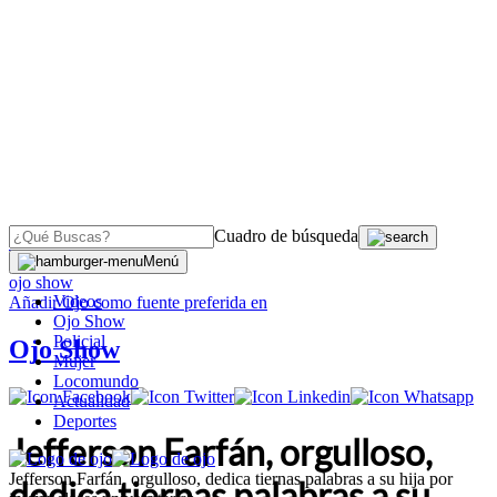
Cuadro de búsqueda
OJO
>
Menú
ojo show
Videos
Añadir
Ojo
como fuente preferida en
Ojo Show
Policial
Ojo Show
Mujer
Locomundo
Actualidad
Deportes
Jefferson Farfán, orgulloso,
Jefferson Farfán, orgulloso, dedica tiernas palabras a su hija por
dedica tiernas palabras a su