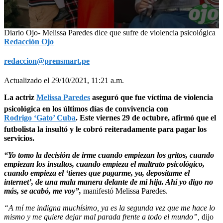
0
Diario Ojo- Melissa Paredes dice que sufre de violencia psicológica
seconds
Redacción Ojo
of
2
redaccion@prensmart.pe
minutes,
51
seconds
Actualizado el 29/10/2021, 11:21 a.m.
La actriz
Melissa Paredes
aseguró que fue víctima de violencia
psicológica en los últimos días de convivencia con
Rodrigo ‘Gato’ Cuba
. Este viernes 29 de octubre, afirmó que el
futbolista la insultó y le cobró reiteradamente para pagar los
servicios.
“Yo tomo la decisión de irme cuando empiezan los gritos, cuando
empiezan los insultos, cuando empieza el maltrato psicológico,
cuando empieza el ‘tienes que pagarme, ya, deposítame el
internet’, de una mala manera delante de mi hija. Ahí yo digo no
más, se acabó, me voy”,
manifestó Melissa Paredes.
“A mí me indigna muchísimo, ya es la segunda vez que me hace lo
mismo y me quiere dejar mal parada frente a todo el mundo”,
dijo