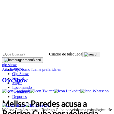
Cuadro de búsqueda
OJO
>
Menú
ojo show
Videos
Añadir
Ojo
como fuente preferida en
Ojo Show
Policial
Ojo Show
Mujer
Locomundo
Actualidad
Deportes
Melissa Paredes acusa a
Melissa Paredes acusa a Rodrigo Cuba por violencia psicológica: “le
Rodrigo Cuba por violencia