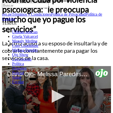
preocupa mucho que yo pague los servicios”
psicológica: “le preocupa
ojo.pe
Términos y Condiciones
Política de Privacidad
Política de
mucho que yo pague los
Cookies
TEMAS:
servicios”
Últimas noticias
Gisela Valcarcel
Magaly Medina
La actriz acusó a su esposo de insultarla y de
Cuto Guadalupe
cobrarle constantemente para pagar los
Melissa Paredes
Ojo Show
servicios de la casa.
Locomundo
Política
Deportes
Diario Ojo- Melissa Paredes dice que sufre de violencia psicológica
Policial
Salud
Escolar