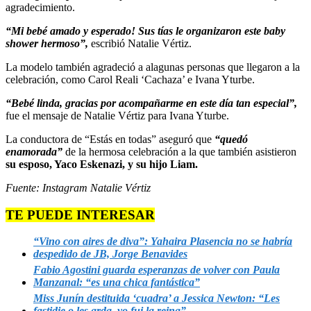
agradecimiento.
“Mi bebé amado y esperado! Sus tías le organizaron este baby
shower hermoso”,
escribió Natalie Vértiz.
La modelo también agradeció a alagunas personas que llegaron a la
celebración, como Carol Reali ‘Cachaza’ e Ivana Yturbe.
“Bebé linda, gracias por acompañarme en este día tan especial”,
fue el mensaje de Natalie Vértiz para Ivana Yturbe.
La conductora de “Estás en todas” aseguró que
“quedó
enamorada”
de la hermosa celebración a la que también asistieron
su esposo, Yaco Eskenazi, y su hijo Liam.
Fuente: Instagram Natalie Vértiz
TE PUEDE INTERESAR
“Vino con aires de diva”: Yahaira Plasencia no se habría
despedido de JB, Jorge Benavides
Fabio Agostini guarda esperanzas de volver con Paula
Manzanal: “es una chica fantástica”
Miss Junín destituida ‘cuadra’ a Jessica Newton: “Les
fastidie o les arda, yo fui la reina”