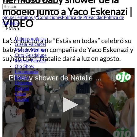
Yaco Eskenazi | VIDEO
modelo junto a Yaco Eskenazi |
ojo.pe
Términos y Condiciones
Política de Privacidad
Política de
VIDEO
Cookies
TEMAS:
Últimas noticias
La conductora de “Estás en todas” celebró su
Gisela Valcarcel
baby shower en compañía de Yaco Eskenazi y
Magaly Medina
Cuto Guadalupe
su hijo Liam. Natalie dará a luz en agosto.
Melissa Paredes
Ojo Show
Locomundo
El baby shower de Natalie Vertiz - diario OJO
Política
Deportes
Policial
Salud
Escolar