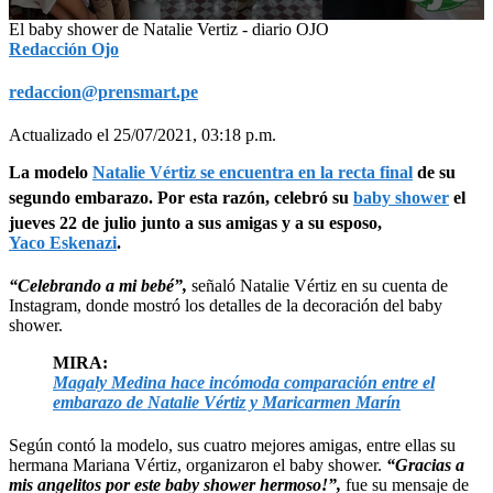
0
El baby shower de Natalie Vertiz - diario OJO
seconds
Redacción Ojo
of
2
redaccion@prensmart.pe
minutes,
7
seconds
Actualizado el 25/07/2021, 03:18 p.m.
La modelo
Natalie Vértiz se encuentra en la recta final
de su
segundo embarazo. Por esta razón, celebró su
baby shower
el
jueves 22 de julio junto a sus amigas y a su esposo,
Yaco Eskenazi
.
“Celebrando a mi bebé”,
señaló Natalie Vértiz en su cuenta de
Instagram, donde mostró los detalles de la decoración del baby
shower.
MIRA:
Magaly Medina hace incómoda comparación entre el
embarazo de Natalie Vértiz y Maricarmen Marín
Según contó la modelo, sus cuatro mejores amigas, entre ellas su
hermana Mariana Vértiz, organizaron el baby shower.
“Gracias a
mis angelitos por este baby shower hermoso!”,
fue su mensaje de