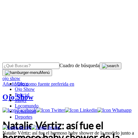
Cuadro de búsqueda
OJO
>
Menú
ojo show
Videos
Añadir
Ojo
como fuente preferida en
Ojo Show
Policial
Ojo Show
Mujer
Locomundo
Actualidad
Deportes
Natalie Vértiz: así fue el
Natalie Vértiz: así fue el hermoso baby shower de la modelo junto a
hermoso baby shower de la