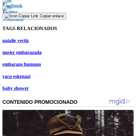
0
seconds
Copiar enlace
TAGS RELACIONADOS
natalie vertiz
mujer embarazada
embarazo humano
yaco eskenazi
baby shower