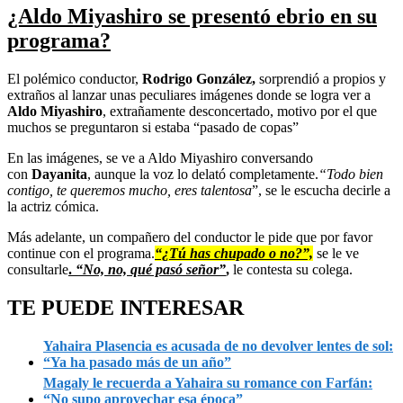
¿Aldo Miyashiro se presentó ebrio en su
programa?
El polémico conductor,
Rodrigo González,
sorprendió a propios y
extraños al lanzar unas peculiares imágenes donde se logra ver a
Aldo Miyashiro
, extrañamente desconcertado, motivo por el que
muchos se preguntaron si estaba “pasado de copas”
En las imágenes, se ve a Aldo Miyashiro conversando
con
Dayanita
, aunque la voz lo delató completamente.
“Todo bien
contigo, te queremos mucho, eres talentosa
”, se le escucha decirle a
la actriz cómica.
Más adelante, un compañero del conductor le pide que por favor
continue con el programa.
“¿Tú has chupado o no?”,
se le ve
consultarle
.
“No, no, qué pasó señor”
,
le contesta su colega.
TE PUEDE INTERESAR
Yahaira Plasencia es acusada de no devolver lentes de sol:
“Ya ha pasado más de un año”
Magaly le recuerda a Yahaira su romance con Farfán:
“No supo aprovechar esa época”