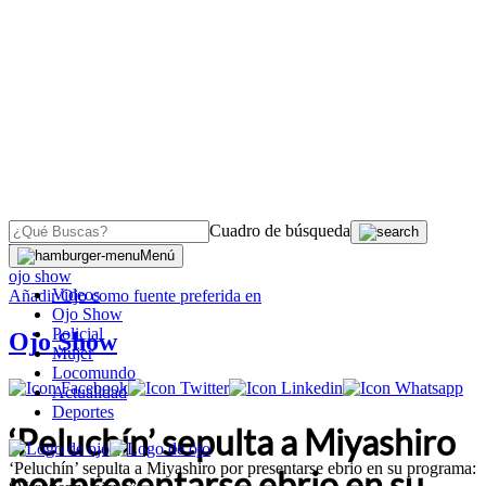
Cuadro de búsqueda
OJO
>
Menú
ojo show
Videos
Añadir
Ojo
como fuente preferida en
Ojo Show
Policial
Ojo Show
Mujer
Locomundo
Actualidad
Deportes
‘Peluchín’ sepulta a Miyashiro
‘Peluchín’ sepulta a Miyashiro por presentarse ebrio en su programa:
por presentarse ebrio en su