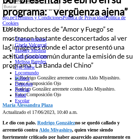
“Vergüenza ajena”
programa: “Vergüenza ajena”
ojo.pe
Términos y Condiciones
Política de Privacidad
Política de
Cookies
Los conductores de “Amor y Fuego” se
TEMAS:
mostraron bastante desconcertados al ver
Últimas noticias
Gisela Valcarcel
las imágenes donde el actor presentó una
Magaly Medina
actitud poco común durante la emisión de su
Cuto Guadalupe
Melissa Paredes
programa “La Banda del Chino”
Ojo Show
Locomundo
Política
Deportes
Rodrigo González arremete contra Aldo Miyashiro.
Policial
Foto: Composición Ojo
Salud
Escolar
María Alessandra Plaza
Actualizado el 17/06/2023, 10:40 a.m.
Le dio con palo.
Rodrigo González
no se quedó callado y
arremetió contra
Aldo Miyashiro
, quien viene siendo
fuertemente criticado por haber aparecido aparentemente en