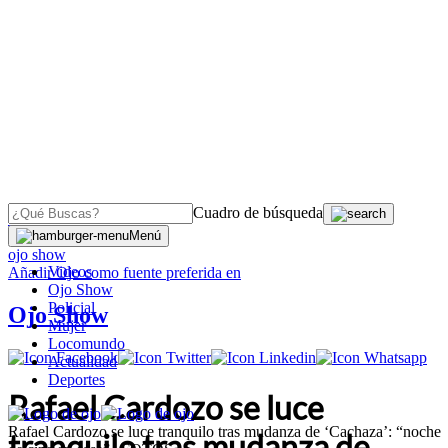
Cuadro de búsqueda
OJO
>
Menú
ojo show
Videos
Añadir
Ojo
como fuente preferida en
Ojo Show
Policial
Ojo Show
Mujer
Locomundo
Actualidad
Deportes
Rafael Cardozo se luce
Rafael Cardozo se luce tranquilo tras mudanza de ‘Cachaza’: “noche
tranquilo tras mudanza de