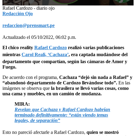
0
Rafael Cardozo - diario ojo
seconds
Redacción Ojo
of
35
redaccion@prensmart.pe
seconds
Actualizado el 05/10/2022, 06:02 p.m.
El chico reality
Rafael Cardozo
realizó varias publicaciones
mientras
Carol Reali, ‘Cachaza’
, era captada mudándose del
departamento que compartían, según las cámaras de Amor y
Fuego.
De acuerdo con el programa,
Cachaza “dejó sin nada a Rafael” y
“abandonó departamento de Cardozo llevándose todo”.
En las
imágenes se observa que
la brasilera se llevó varias cosas, como
una cama y muebles, en un camión de mudanza.
MIRA:
Revelan que Cachaza y Rafael Cardozo habrían
terminado definitivamente: “están viendo temas
legales, de separación”
Esto no pareció afectarle a Rafael Cardozo,
quien se mostró