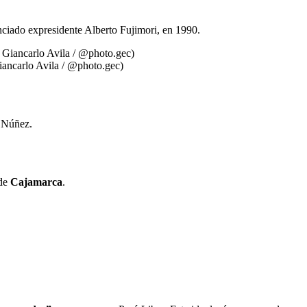
enciado expresidente Alberto Fujimori, en 1990.
Giancarlo Avila / @photo.gec)
o Núñez.
 de
Cajamarca
.