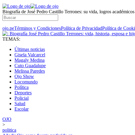
Biografía de José Pedro Castillo Terrones: su vida, logros académicos
ojo.pe
Términos y Condiciones
Política de Privacidad
Política de Cook
TEMAS:
Últimas noticias
Gisela Valcarcel
Magaly Medina
Cuto Guadalupe
Melissa Paredes
Ojo Show
Locomundo
Política
Deportes
Policial
Salud
Escolar
OJO
>
politica