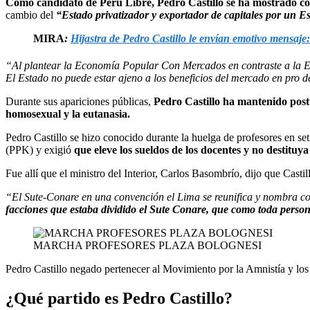
Como candidato de Perú Libre, Pedro Castillo se ha mostrado co
cambio del
“Estado privatizador y exportador de capitales por un Es
MIRA
:
Hijastra de Pedro Castillo le envían emotivo mensaje:
“Al plantear la Economía Popular Con Mercados en contraste a la E
El Estado no puede estar ajeno a los beneficios del mercado en pro 
Durante sus apariciones públicas,
Pedro Castillo ha mantenido post
homosexual y la eutanasia.
Pedro Castillo se hizo conocido durante la huelga de profesores en se
(PPK) y exigió
que eleve los sueldos de los docentes y no destituy
Fue allí que el ministro del Interior, Carlos Basombrío, dijo que Cast
“El Sute-Conare en una convención el Lima se reunifica y nombra com
facciones que estaba dividido el Sute Conare, que como toda pers
MARCHA PROFESORES PLAZA BOLOGNESI
Pedro Castillo negado pertenecer al Movimiento por la Amnistía y l
¿Qué partido es Pedro Castillo?