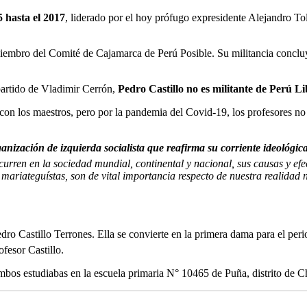
5 hasta el 2017
, liderado por el hoy prófugo expresidente Alejandro To
iembro del Comité de Cajamarca de Perú Posible. Su militancia concluyó 
partido de Vladimir Cerrón,
Pedro Castillo no es militante de Perú Li
o con los maestros, pero por la pandemia del Covid-19, los profesores no 
anización de izquierda socialista que reafirma su corriente ideológica
curren en la sociedad mundial, continental y nacional, sus causas y efec
 mariateguístas, son de vital importancia respecto de nuestra realidad
edro Castillo Terrones. Ella se convierte en la primera dama para el p
fesor Castillo.
bos estudiabas en la escuela primaria N° 10465 de Puña, distrito de C