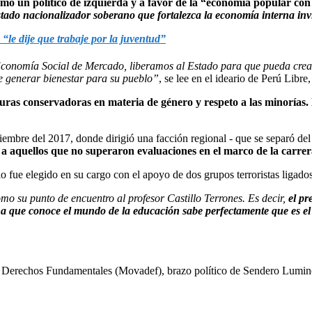
mo un político de izquierda y a favor de la “economía popular co
tado nacionalizador soberano que fortalezca la economía interna invir
 “le dije que trabaje por la juventud”
conomía Social de Mercado, liberamos al Estado para que pueda crear
de generar bienestar para su pueblo”
, se lee en el ideario de Perú Libre
uras conservadoras en materia de género y respeto a las minorías.
tiembre del 2017, donde dirigió una facción regional - que se separó d
a a aquellos que no superaron evaluaciones en el marco de la carrer
illo fue elegido en su cargo con el apoyo de dos grupos terroristas liga
o su punto de encuentro al profesor Castillo Terrones. Es decir,
el pr
ona que conoce el mundo de la educación sabe perfectamente que es
os Derechos Fundamentales (Movadef), brazo político de Sendero Lumin