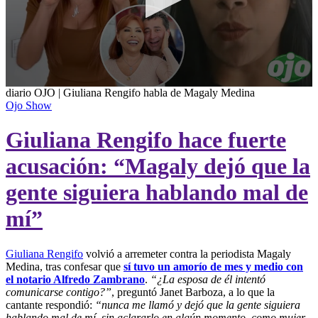
0
diario OJO | Giuliana Rengifo habla de Magaly Medina
seconds
Ojo Show
of
1
Giuliana Rengifo hace fuerte
minute,
27
seconds
acusación: “Magaly dejó que la
gente siguiera hablando mal de
mí”
Giuliana Rengifo
volvió a arremeter contra la periodista Magaly
Medina, tras confesar que
sí tuvo un amorío de mes y medio con
el notario Alfredo Zambrano
.
“¿La esposa de él intentó
comunicarse contigo?”
, preguntó Janet Barboza, a lo que la
cantante respondió:
“nunca me llamó y dejó que la gente siguiera
hablando mal de mí, sin aclararlo en algún momento, como mujer