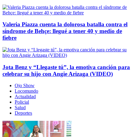
Valeria Piazza cuenta la dolorosa batalla contra el
síndrome de Behçe: llegué a tener 40 y medio de
fiebre
Jota Benz y “Llegaste tú”, la emotiva canción para
celebrar su hijo con Angie Arizaga (VIDEO)
Ojo Show
Locomundo
Actualidad
Policial
Salud
Deportes