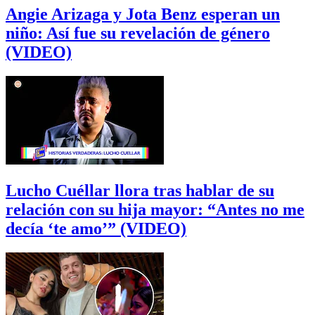
Angie Arizaga y Jota Benz esperan un
niño: Así fue su revelación de género
(VIDEO)
Lucho Cuéllar llora tras hablar de su
relación con su hija mayor: “Antes no me
decía ‘te amo’” (VIDEO)