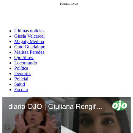
Últimas noticias
Gisela Valcarcel
Magaly Medina
Cuto Guadalupe
Melissa Paredes
Ojo Show
Locomundo
Política
Deportes
Policial
Salud
Escolar
diario OJO | Giuliana Rengifo habla de Magaly Medina