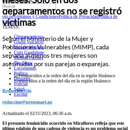
registró víctimas
departamentos no se registró
ojo.pe
Términos y Condiciones
Política de Privacidad
Política de
víctimas
Cookies
TEMAS:
Últimas noticias
Según el Ministerio de la Mujer y
Gisela Valcarcel
Poblaciones Vulnerables (MIMP), cada
Magaly Medina
Cuto Guadalupe
semana al menos tres mujeres son
Melissa Paredes
asesinadas por sus parejas o exparejas.
Ojo Show
Locomundo
Política
Deportes
Feminicidios a la orden del día en la región Huánuco
Policial
Salud
Redacción Ojo
Escolar
redaccion@prensmart.pe
Actualizado el 02/11/2023, 06:30 a.m.
El presunto feminicidio ocurrido en Miraflores refleja que este
último eslabón de una cadena de violencia es un problema social