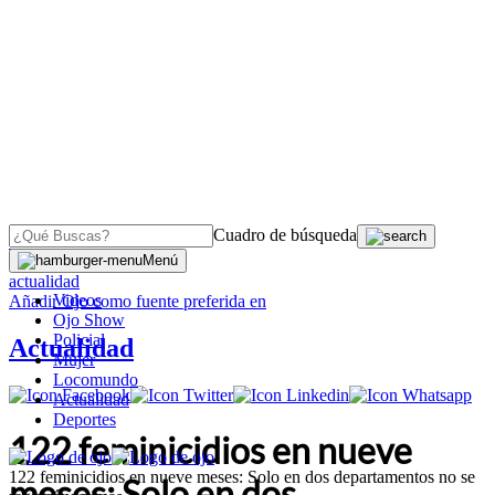
Cuadro de búsqueda
OJO
>
Menú
actualidad
Videos
Añadir
Ojo
como fuente preferida en
Ojo Show
Policial
Actualidad
Mujer
Locomundo
Actualidad
Deportes
122 feminicidios en nueve
122 feminicidios en nueve meses: Solo en dos departamentos no se
meses: Solo en dos