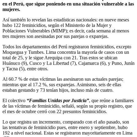
en el Perú, que sigue poniendo en una situación vulnerable a las
mujeres.
Así también lo revelan las estadísticas nacionales: en nueve meses
hubo 122 feminicidios, según el Ministerio de la Mujer y
Poblaciones Vulnerables (MIMP); es decir, cada semana al menos
tres mujeres son asesinadas por sus parejas o exparejas.
Todos los departamentos del Perú registraron feminicidios, excepto
Moquegua y Tumbes. Lima concentra la mayoría de casos con un
total de 25, y le sigue Arequipa con 21. Tras estos se ubican
Huánuco (9), Cusco y La Libertad (7), Cajamarca (6), y Puno, Junín
y Tacna (5), entre otros.
Al 60.7 % de estas víctimas las asesinaron sus actuales parejas;
mientras que al 17.2 %, sus exparejas. Asimismo, seis de ellas
estaban gestando y 73 tenían hijos, incluso más de cuatro.
El colectivo
“Familias Unidas por Justicia”
, que reúne a familiares
de las víctimas de feminicidio, señaló, según su propio registro, que
el mes de octubre cerró con 22 presuntos feminicidios.
Lo que registra un incremento, comparado con el año pasado, son
las tentativas de feminicidio pues, entre enero y septiembre, hubo
192 a nivel nacional. Estas se registraron mayoritariamente en Lima