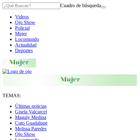
Cuadro de búsqueda
Videos
Ojo Show
Policial
Mujer
Locomundo
Actualidad
Deportes
TEMAS:
Últimas noticias
Gisela Valcarcel
Magaly Medina
Cuto Guadalupe
Melissa Paredes
Ojo Show
Locomundo