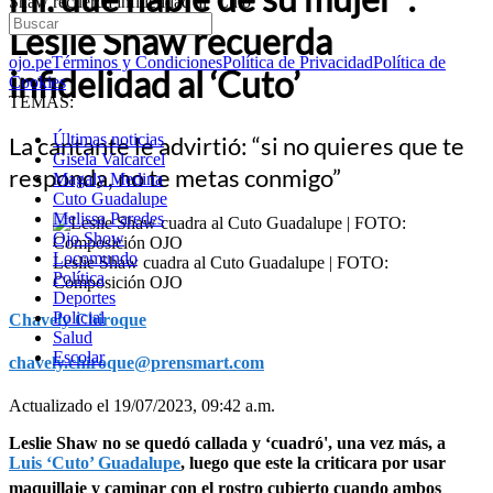
Shaw recuerda infidelidad al ‘Cuto’
Leslie Shaw recuerda
ojo.pe
Términos y Condiciones
Política de Privacidad
Política de
infidelidad al ‘Cuto’
Cookies
TEMAS:
Últimas noticias
La cantante le advirtió: “si no quieres que te
Gisela Valcarcel
responda, no te metas conmigo”
Magaly Medina
Cuto Guadalupe
Melissa Paredes
Ojo Show
Locomundo
Leslie Shaw cuadra al Cuto Guadalupe | FOTO:
Política
Composición OJO
Deportes
Policial
Chavely Chiroque
Salud
Escolar
chavely.chiroque@prensmart.com
Actualizado el 19/07/2023, 09:42 a.m.
Leslie Shaw no se quedó callada y ‘cuadró', una vez más, a
Luis ‘Cuto’ Guadalupe
, luego que este la criticara por usar
maquillaje y caminar con el rostro cubierto cuando ambos