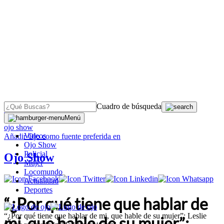
Cuadro de búsqueda
OJO
>
Menú
ojo show
Videos
Añadir
Ojo
como fuente preferida en
Ojo Show
Policial
Ojo Show
Mujer
Locomundo
Actualidad
Deportes
“¿Por qué tiene que hablar de
“¿Por qué tiene que hablar de mi, que hable de su mujer”: Leslie
mi, que hable de su mujer”: