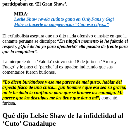
participaban en ‘El Gran Show’.
MIRA:
Leslie Shaw revela cuánto gana en OnlyFans y Gigi
Mitre a hacerle la competencia: “Con esa cifra...”
El exfutbolista asegura que no dijo nada ofensivo e insiste en que la
cantante peruana se disculpe: “
En ningún momento le he faltado el
respeto, ¿Qué dicho yo para ofenderla? ella pasaba de frente para
que la maquillen”.
La intérprete de la ‘Faldita’ estuvo este 18 de julio en ‘Amor y
Fuego’ y le puso el ‘parche’ al exjugador, indicando que sus
comentarios fueron burlones.
“Lo dicen burlándose y eso me parece de mal gusto, hablar del
aspecto físico de una chica... ¿un hombre? que esa sea su gracia,
no le he dado la confianza para que se bromee así conmigo. Me
parece que las disculpas me las tiene que dar a mi”,
comentó,
furiosa.
Qué dijo Lelsie Shaw de la infidelidad al
‘Cuto’ Guadalupe