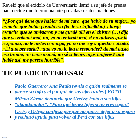
Reveló que el exídolo de Universitario llamó a su jefe de prensa
para decirle que fueron malinterpretadas sus declaraciones.
“¿Por qué tiene que hablar de mi cara, que hable de su mujer... yo
escuche que había pasado eso (lo de su infidelidad) y luego
escuché que se amistaron y me quedé allí en el chisme (…) dijo
que yo entendí mal, no, yo no entendí mal, si no quieres que te
responda, no te metas conmigo, yo no me voy a quedar callada.
¿Él que pensaría? ¿que yo no lo iba a responder? de mal gusto
esa broma, no tiene mamá, no sé si tienes hijas mujeres? que
hable así, me parece horrible”.
TE PUEDE INTERESAR
Paolo Guerrero: Ana Paula revela a quién realmente se
parece su hijo y el por qué de sus ojos azules | FOTO
Milena Zárate denuncia que Greissy tenía a sus hijos
“abandonados”: “Para qué tienes hijos si no eres capaz”
Greissy Ortega confiesa por qué no quiere dejar a su esposo
y rechazó ayuda para volver al Perú con sus hijos