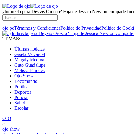
¿Indirecta para Deyvis Orosco? Hija de Jessica Newton comparte fuer
ojo.pe
Términos y Condiciones
Política de Privacidad
Política de Cook
TEMAS:
Últimas noticias
Gisela Valcarcel
Magaly Medina
Cuto Guadalupe
Melissa Paredes
Ojo Show
Locomundo
Política
Deportes
Policial
Salud
Escolar
OJO
>
ojo show