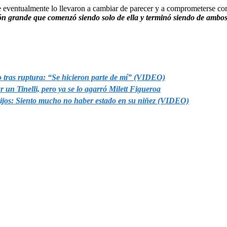
e eventualmente lo llevaron a cambiar de parecer y a comprometerse con
sión grande que comenzó siendo solo de ella y terminó siendo de ambo
lo tras ruptura: “Se hicieron parte de mí” (VIDEO)
un Tinelli, pero ya se lo agarró Milett Figueroa
hijos: Siento mucho no haber estado en su niñez (VIDEO)