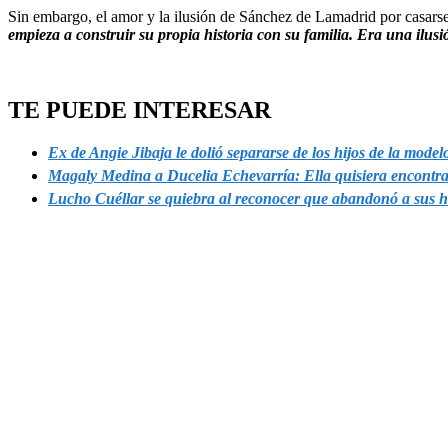
Sin embargo, el amor y la ilusión de Sánchez de Lamadrid por casars
empieza a construir su propia historia con su familia. Era una ilu
TE PUEDE INTERESAR
Ex de Angie Jibaja le dolió separarse de los hijos de la mode
Magaly Medina a Ducelia Echevarría: Ella quisiera encontrar 
Lucho Cuéllar se quiebra al reconocer que abandonó a sus 