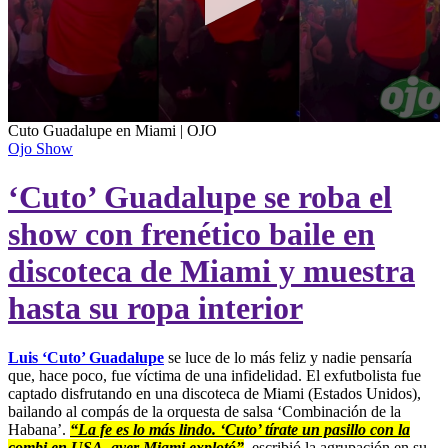
0
Cuto Guadalupe en Miami | OJO
seconds
Ojo Show
of
30
‘Cuto’ Guadalupe se roba el
seconds
show con frenético baile en
discoteca de Miami y muestra
hasta su ropa interior
Luis ‘Cuto’ Guadalupe
se luce de lo más feliz y nadie pensaría
que, hace poco, fue víctima de una infidelidad. El exfutbolista fue
captado disfrutando en una discoteca de Miami (Estados Unidos),
bailando al compás de la orquesta de salsa ‘Combinación de la
Habana’.
“La fe es lo más lindo. ‘Cuto’ tírate un pasillo con la
combi en USA, ayer Miami explotó”
, escribió la agrupación en su