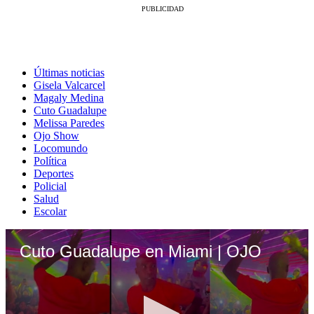
Últimas noticias
Gisela Valcarcel
Magaly Medina
Cuto Guadalupe
Melissa Paredes
Ojo Show
Locomundo
Política
Deportes
Policial
Salud
Escolar
Cuto Guadalupe en Miami | OJO