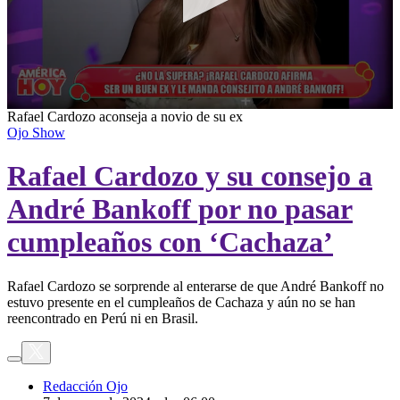
0
Rafael Cardozo aconseja a novio de su ex
seconds
Ojo Show
of
3
Rafael Cardozo y su consejo a
minutes,
3
seconds
André Bankoff por no pasar
cumpleaños con ‘Cachaza’
Rafael Cardozo se sorprende al enterarse de que André Bankoff no
estuvo presente en el cumpleaños de Cachaza y aún no se han
reencontrado en Perú ni en Brasil.
Redacción Ojo