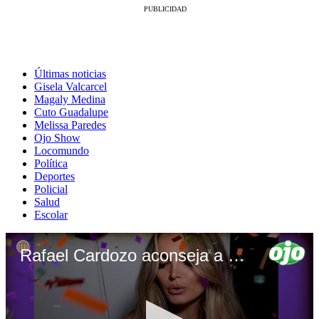
Últimas noticias
Gisela Valcarcel
Magaly Medina
Cuto Guadalupe
Melissa Paredes
Ojo Show
Locomundo
Política
Deportes
Policial
Salud
Escolar
Rafael Cardozo aconseja a novio de su ex