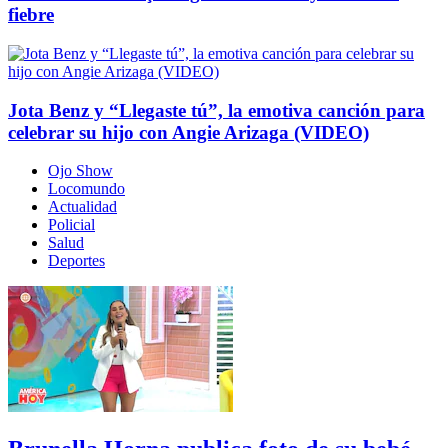
fiebre
Jota Benz y “Llegaste tú”, la emotiva canción para
celebrar su hijo con Angie Arizaga (VIDEO)
Ojo Show
Locomundo
Actualidad
Policial
Salud
Deportes