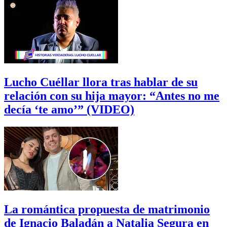
Lucho Cuéllar llora tras hablar de su
relación con su hija mayor: “Antes no me
decía ‘te amo’” (VIDEO)
La romántica propuesta de matrimonio
de Ignacio Baladán a Natalia Segura en