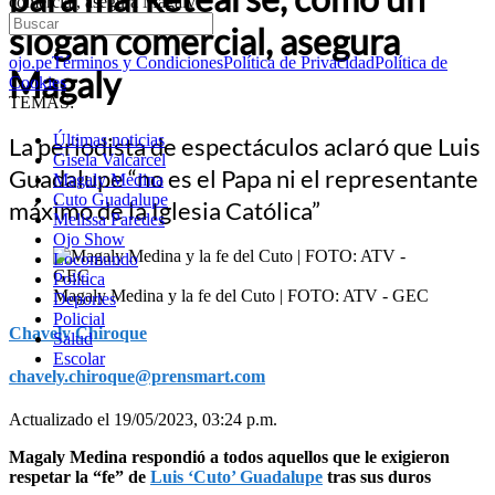
comercial, asegura Magaly
slogan comercial, asegura
ojo.pe
Términos y Condiciones
Política de Privacidad
Política de
Magaly
Cookies
TEMAS:
Últimas noticias
La periodista de espectáculos aclaró que Luis
Gisela Valcarcel
Guadalupe “no es el Papa ni el representante
Magaly Medina
Cuto Guadalupe
máximo de la Iglesia Católica”
Melissa Paredes
Ojo Show
Locomundo
Política
Magaly Medina y la fe del Cuto | FOTO: ATV - GEC
Deportes
Policial
Chavely Chiroque
Salud
Escolar
chavely.chiroque@prensmart.com
Actualizado el 19/05/2023, 03:24 p.m.
Magaly Medina respondió a todos aquellos que le exigieron
respetar la “fe” de
Luis ‘Cuto’ Guadalupe
tras sus duros