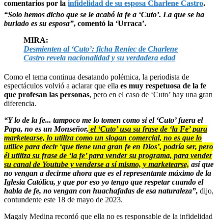
comentarios por la
infidelidad de su esposa Charlene Castro
.
“Solo hemos dicho que se le acabó la fe a ‘Cuto’. La que se ha
burlado es su esposa”
, comentó la ‘Urraca’.
MIRA:
Desmienten al ‘Cuto’: ficha Reniec de Charlene
Castro revela nacionalidad y su verdadera edad
Como el tema continua desatando polémica, la periodista de
espectáculos volvió a aclarar que ella
es muy respetuosa de la fe
que profesan las personas
, pero en el caso de ‘Cuto’ hay una gran
diferencia.
“Y lo de la fe... tampoco me lo tomen como si el ‘Cuto’ fuera el
Papa, no es un Monseñor,
el ‘Cuto’ usa su frase de ‘la Fe’ para
marketearse, lo utiliza como un slogan comercial, no es que lo
utilice para decir ‘que tiene una gran fe en Dios’, podría ser, pero
él utiliza su frase de ‘la fe’ para vender su programa, para vender
su canal de Youtube y venderse a sí mismo, y marketearse,
así que
no vengan a decirme ahora que es el representante máximo de la
Iglesia Católica, y que por eso yo tengo que respetar cuando el
habla de fe, no vengan con huachafadas de esa naturaleza”,
dijo,
contundente este 18 de mayo de 2023.
Magaly Medina recordó que ella no es responsable de la infidelidad