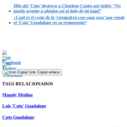
Hijo del ‘Cuto’ destruye a Charlene Castro por infiel: “No
puedo aceptar a alguien así al lado de mi papá”
¿Cuál es el costo de la ‘carapulcra con sopa seca’ que vende
el ‘Cuto’ Guadalupe en su restaurante?
Copiar enlace
TAGS RELACIONADOS
Magaly Medina
Luis 'Cuto' Guadalupe
Cuto Guadalupe