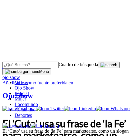
Cuadro de búsqueda
OJO
>
Menú
ojo show
Videos
Añadir
Ojo
como fuente preferida en
Ojo Show
Policial
Ojo Show
Mujer
Locomundo
Actualidad
Deportes
El ‘Cuto’ usa su frase de ‘la Fe’
El ‘Cuto’ usa su frase de ‘la Fe’ para marketearse, como un slogan
para marketearse, como un