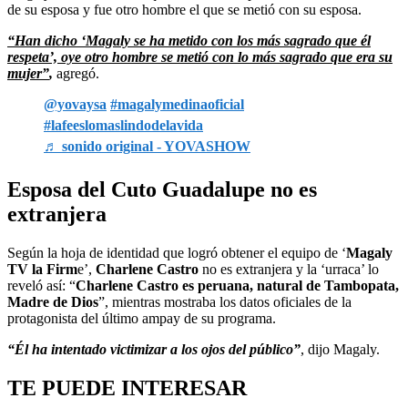
de su esposa y fue otro hombre el que se metió con su esposa.
“Han dicho ‘Magaly se ha metido con los más sagrado que él
respeta’, oye otro hombre se metió con lo más sagrado que era su
mujer”
,
agregó.
@yovaysa
#magalymedinaoficial
#lafeeslomaslindodelavida
♬ sonido original - YOVASHOW
Esposa del Cuto Guadalupe no es
extranjera
Según la hoja de identidad que logró obtener el equipo de ‘
Magaly
TV la Firm
e’,
Charlene Castro
no es extranjera y la ‘urraca’ lo
reveló así: “
Charlene Castro es peruana, natural de Tambopata,
Madre de Dios
”, mientras mostraba los datos oficiales de la
protagonista del último ampay de su programa.
“Él ha intentado victimizar a los ojos del público”
, dijo Magaly.
TE PUEDE INTERESAR