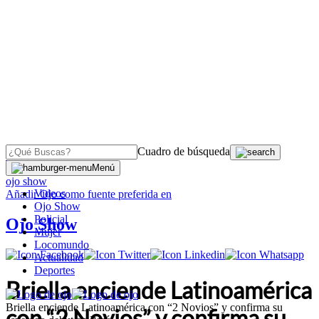
Cuadro de búsqueda
OJO
>
Menú
ojo show
Videos
Añadir
Ojo
como fuente preferida en
Ojo Show
Policial
Ojo Show
Mujer
Locomundo
Actualidad
Deportes
Briella enciende Latinoamérica
Briella enciende Latinoamérica con “2 Novios” y confirma su
con “2 Novios” y confirma su