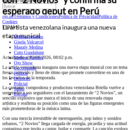
esperado debut en Perú
esperado debut en Perú
ojo.pe
Términos y Condiciones
Política de Privacidad
Política de
Cookies
La artista venezolana inaugura una nueva
TEMAS:
etapa musical
Últimas noticias
Gisela Valcarcel
Magaly Medina
Cuto Guadalupe
Actualizado el 03/06/2026, 08:02 p.m.
Melissa Paredes
Ojo Show
La artista venezolana inaugura una nueva etapa musical con un tema
Locomundo
fresco, atrevido y lleno de ritmo que promete convertirse en uno de
Política
los favoritos de la temporada.
Deportes
Policial
La cantante, compositora y productora venezolana Briella vuelve a
Salud
sorprender a sus seguidores con el lanzamiento de “2 Novios”, un
Escolar
sencillo explosivo que marca el inicio de una renovada etapa
artística y reafirma su posición como una de las figuras emergentes
más prometedoras de la música latina.
Con una mezcla irresistible de merenguetón, pop latino y sonidos
urbanos, “2 Novios” llega cargada de energía, picardía y una actitud
contagiosa que invita a cantar, bailar y compartir. La canción explora