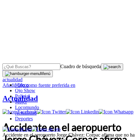
Cuadro de búsqueda
OJO
>
Menú
actualidad
Videos
Añadir
Ojo
como fuente preferida en
Ojo Show
Policial
Actualidad
Mujer
Locomundo
Actualidad
Deportes
Accidente en el aeropuerto
Accidente en el aeropuerto Jorge Chávez: Corpac afirma que no ha
Jorge Chávez: Corpac afirma