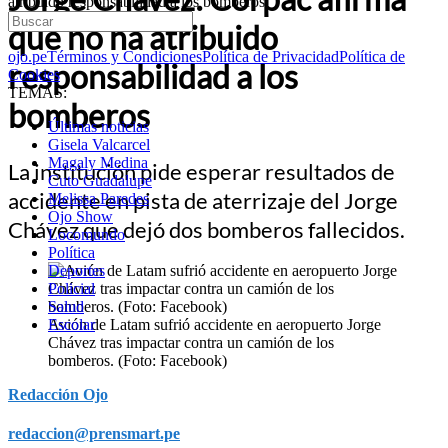
atribuido responsabilidad a los bomberos
que no ha atribuido
ojo.pe
Términos y Condiciones
Política de Privacidad
Política de
responsabilidad a los
Cookies
TEMAS:
bomberos
Últimas noticias
Gisela Valcarcel
Magaly Medina
La institución pide esperar resultados de
Cuto Guadalupe
accidente en pista de aterrizaje del Jorge
Melissa Paredes
Ojo Show
Chávez que dejó dos bomberos fallecidos.
Locomundo
Política
Deportes
Policial
Salud
Avión de Latam sufrió accidente en aeropuerto Jorge
Escolar
Chávez tras impactar contra un camión de los
bomberos. (Foto: Facebook)
Redacción Ojo
redaccion@prensmart.pe