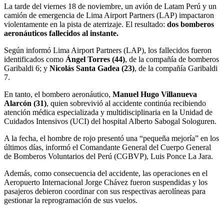
La tarde del viernes 18 de noviembre, un avión de Latam Perú y un
camión de emergencia de Lima Airport Partners (LAP) impactaron
violentamente en la pista de aterrizaje. El resultado:
dos bomberos
aeronáuticos fallecidos al instante.
Según informó Lima Airport Partners (LAP), los fallecidos fueron
identificados como
Ángel Torres (44)
, de la compañía de bomberos
Garibaldi 6; y
Nicolás Santa Gadea (23)
, de la compañía Garibaldi
7.
En tanto, el bombero aeronáutico,
Manuel Hugo Villanueva
Alarcón (31)
, quien sobrevivió al accidente continúa recibiendo
atención médica especializada y multidisciplinaria en la Unidad de
Cuidados Intensivos (UCI) del hospital Alberto Sabogal Sologuren.
A la fecha, el hombre de rojo presentó una “pequeña mejoría” en los
últimos días, informó el Comandante General del Cuerpo General
de Bomberos Voluntarios del Perú (CGBVP), Luis Ponce La Jara.
Además, como consecuencia del accidente, las operaciones en el
Aeropuerto Internacional Jorge Chávez fueron suspendidas y los
pasajeros debieron coordinar con sus respectivas aerolíneas para
gestionar la reprogramación de sus vuelos.