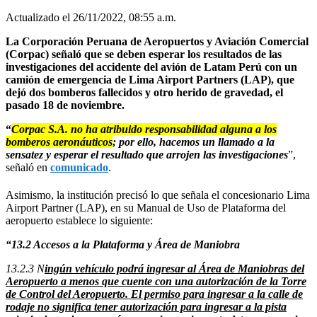
Actualizado el 26/11/2022, 08:55 a.m.
La Corporación Peruana de Aeropuertos y Aviación Comercial
(Corpac) señaló que se deben esperar los resultados de las
investigaciones del accidente del avión de Latam Perú con un
camión de emergencia de Lima Airport Partners (LAP), que
dejó dos bomberos fallecidos y otro herido de gravedad, el
pasado 18 de noviembre.
“
Corpac S.A. no ha atribuido responsabilidad alguna a los
bomberos aeronáuticos
; por ello, hacemos un llamado a la
sensatez y esperar el resultado
que arrojen las investigaciones
”,
señaló en
comunicado
.
Asimismo, la institución precisó lo que señala el concesionario Lima
Airport Partner (LAP), en su Manual de Uso de Plataforma del
aeropuerto establece lo siguiente:
“13.2 Accesos a la Plataforma y Área de Maniobra
13.2.3 N
ingún vehículo podrá ingresar al Área de Maniobras del
Aeropuerto a menos que cuente con una autorización de la Torre
de Control del Aeropuerto. El permiso para ingresar a la calle de
rodaje no significa tener autorización para ingresar a la pista