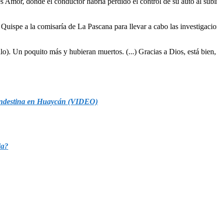
 Amor, donde el conductor habría perdido el control de su auto al subir
uispe a la comisaría de La Pascana para llevar a cabo las investigacion
o). Un poquito más y hubieran muertos. (...) Gracias a Dios, está bien,
clandestina en Huaycán (VIDEO)
ia?