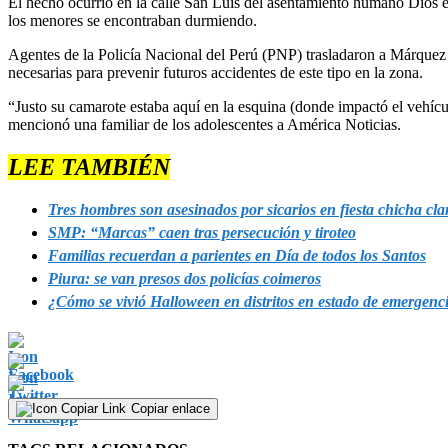
El hecho ocurrió en la calle San Luis del asentamiento humano Dios es
los menores se encontraban durmiendo.
Agentes de la Policía Nacional del Perú (PNP) trasladaron a Márquez Q
necesarias para prevenir futuros accidentes de este tipo en la zona.
“Justo su camarote estaba aquí en la esquina (donde impactó el vehícul
mencionó una familiar de los adolescentes a América Noticias.
LEE TAMBIÉN
Tres hombres son asesinados por sicarios en fiesta chicha 
SMP: “Marcas” caen tras persecución y tiroteo
Familias recuerdan a parientes en Día de todos los Santos
Piura: se van presos dos policías coimeros
¿Cómo se vivió Halloween en distritos en estado de emergenc
Copiar enlace