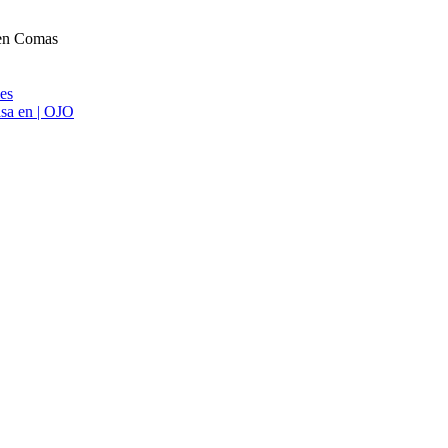
 en Comas
ies