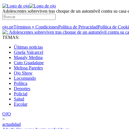
Adolescentes sobreviven tras choque de un automóvil contra su casa
ojo.pe
Términos y Condiciones
Política de Privacidad
Política de Cook
TEMAS:
Últimas noticias
Gisela Valcarcel
Magaly Medina
Cuto Guadalupe
Melissa Paredes
Ojo Show
Locomundo
Política
Deportes
Policial
Salud
Escolar
OJO
>
actualidad