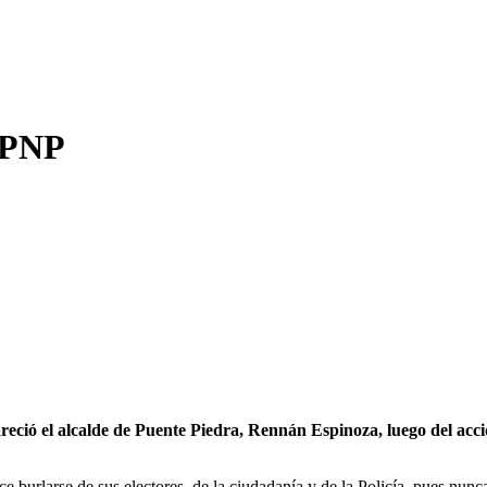
a PNP
reció el alcalde de Puente Piedra, Rennán Espinoza, luego del acci
ce burlarse de sus electores, de la ciudadanía y de la Policía, pues nunc