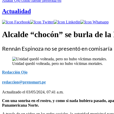
Añadir
Ojo
como fuente preferida en
Actualidad
Alcalde “chocón” se burla de l
Rennán Espinoza no se presentó en comisaría
Unidad quedó volteada, pero no hubo víctimas mortales.
Redacción Ojo
redaccion@prensmart.pe
Actualizado el 03/05/2024, 07:41 a.m.
Con una sonrisa en el rostro, y como si nada hubiera pasado, apa
Panamericana Norte.
A través de un video en las redes sociales, la autoridad municipal pare