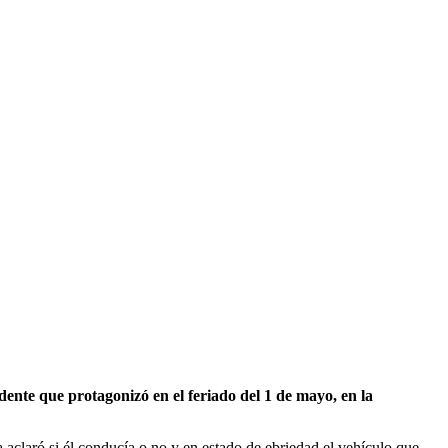
dente que protagonizó en el feriado del 1 de mayo, en la
a aclaró si él conducía o no y en estado de ebriedad el vehículo que