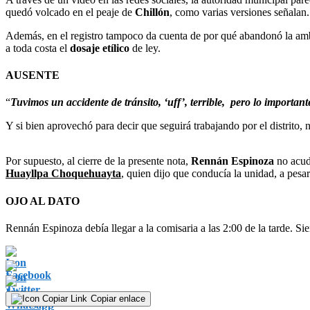
quedó volcado en el peaje de
Chillón
, como varias versiones señalan.
Además, en el registro tampoco da cuenta de por qué abandonó la ambul
a toda costa el
dosaje etílico
de ley.
AUSENTE
“
Tuvimos un accidente de tránsito, ‘uff’, terrible, pero lo importan
Y si bien aprovechó para decir que seguirá trabajando por el distrito, 
Por supuesto, al cierre de la presente nota,
Rennán Espinoza
no acud
Huayllpa Choquehuayta
, quien dijo que conducía la unidad, a pesa
OJO AL DATO
Rennán Espinoza debía llegar a la comisaria a las 2:00 de la tarde. Si
Copiar enlace