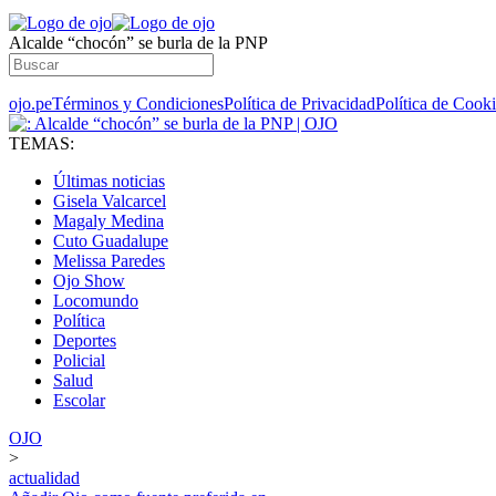
Alcalde “chocón” se burla de la PNP
ojo.pe
Términos y Condiciones
Política de Privacidad
Política de Cook
TEMAS:
Últimas noticias
Gisela Valcarcel
Magaly Medina
Cuto Guadalupe
Melissa Paredes
Ojo Show
Locomundo
Política
Deportes
Policial
Salud
Escolar
OJO
>
actualidad