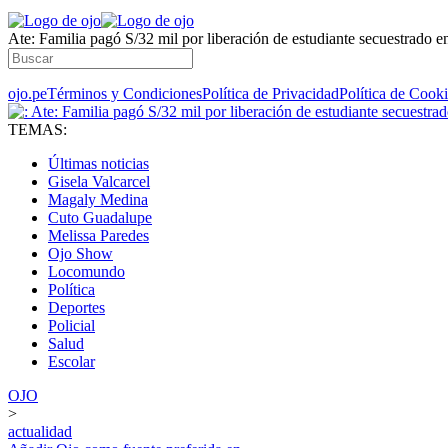
Ate: Familia pagó S/32 mil por liberación de estudiante secuestrado e
ojo.pe
Términos y Condiciones
Política de Privacidad
Política de Cook
TEMAS:
Últimas noticias
Gisela Valcarcel
Magaly Medina
Cuto Guadalupe
Melissa Paredes
Ojo Show
Locomundo
Política
Deportes
Policial
Salud
Escolar
OJO
>
actualidad