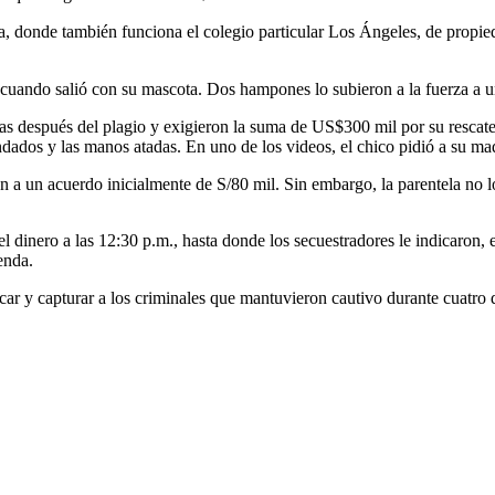
, donde también funciona el colegio particular Los Ángeles, de propieda
5 cuando salió con su mascota. Dos hampones lo subieron a la fuerza a 
días después del plagio y exigieron la suma de US$300 mil por su resca
ndados y las manos atadas. En uno de los videos, el chico pidió a su ma
on a un acuerdo inicialmente de S/80 mil. Sin embargo, la parentela no 
 el dinero a las 12:30 p.m., hasta donde los secuestradores le indicaron
enda.
icar y capturar a los criminales que mantuvieron cautivo durante cuatro d