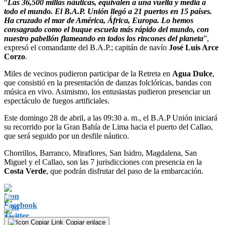
“
Las 36,500 millas náuticas, equivalen a una vuelta y media a
todo el mundo. El B.A.P. Unión llegó a 21 puertos en 15 países.
Ha cruzado el mar de América, África, Europa. Lo hemos
consagrado como el buque escuela más rápido del mundo, con
nuestro pabellón flameando en todos los rincones del planeta
”,
expresó el comandante del B.A.P.; capitán de navío
José Luis Arce
Corzo
.
Miles de vecinos pudieron participar de la Retreta en
Agua Dulce
,
que consistió en la presentación de danzas folclóricas, bandas con
música en vivo. Asimismo, los entusiastas pudieron presenciar un
espectáculo de fuegos artificiales.
Este domingo 28 de abril, a las 09:30 a. m., el B.A.P Unión iniciará
su recorrido por la Gran Bahía de Lima hacia el puerto del Callao,
que será seguido por un desfile náutico.
Chorrillos, Barranco, Miraflores, San Isidro, Magdalena, San
Miguel y el Callao, son las 7 jurisdicciones con presencia en la
Costa Verde
, que podrán disfrutar del paso de la embarcación.
Copiar enlace