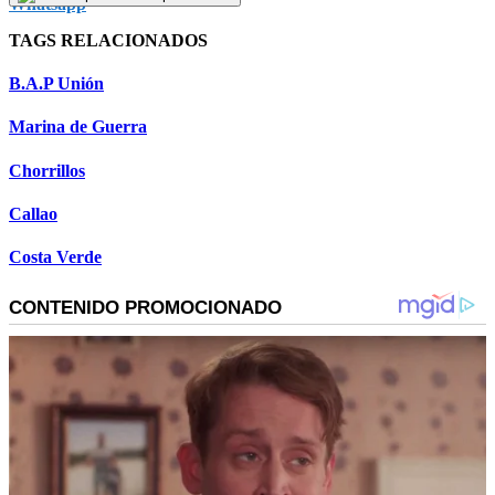
TAGS RELACIONADOS
B.A.P Unión
Marina de Guerra
Chorrillos
Callao
Costa Verde