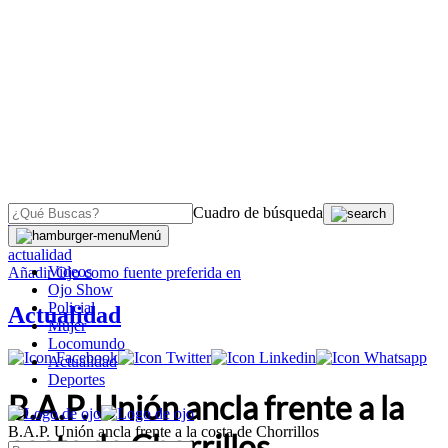
Cuadro de búsqueda
OJO
>
Menú
actualidad
Videos
Añadir
Ojo
como fuente preferida en
Ojo Show
Policial
Actualidad
Mujer
Locomundo
Actualidad
Deportes
B.A.P. Unión ancla frente a la
B.A.P. Unión ancla frente a la costa de Chorrillos
costa de Chorrillos