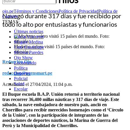
ojo.pe
Términos y Condiciones
Política de Privacidad
Política de
Navegó durante 317 días y fue recibido por
Cookies
TEMAS:
todo lo alto por entusiastas y funcionarios
Últimas noticias
Gisela Valcarcel
Magaly Medina
Moderno velero visitó 15 países del mundo. Foto:
Cuto Guadalupe
difusión.
Melissa Paredes
Ojo Show
Redacción Ojo
Locomundo
Política
redaccion@prensmart.pe
Deportes
Policial
Salud
Actualizado el 27/04/2024, 11:04 p.m.
Escolar
El Buque escuela B.A.P. Unión retornó a territorio nacional
tras recorrer 36,400 millas náuticas y 317 días de viaje. Este
sábado, la nave embajadora de nuestro país, ancló en
Chorrillos para recibir merecidos homenajes como el ‘Círculo
de la Unión’, con la participación de integrantes de las
asociaciones de deportes náuticos, la Marina de Guerra del
Perú y la Municipalidad de Chorrillos.