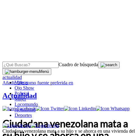
Cuadro de búsqueda
OJO
>
Menú
actualidad
Videos
Añadir
Ojo
como fuente preferida en
Ojo Show
Policial
Actualidad
Mujer
Locomundo
Actualidad
Deportes
Ciudadana venezolana mata a
Ciudadana venezolana mata a su hijo y se ahorca en una vivienda del
su hijo y se ahorca en una