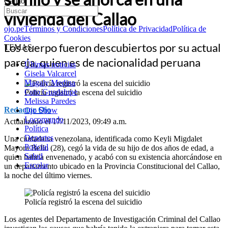
Callao
vivienda del Callao
ojo.pe
Términos y Condiciones
Política de Privacidad
Política de
Cookies
Los cuerpo fueron descubiertos por su actual
TEMAS:
pareja, quien es de nacionalidad peruana
Últimas noticias
Gisela Valcarcel
Magaly Medina
Cuto Guadalupe
Policía registró la escena del suicidio
Melissa Paredes
Redactor Ojo
Ojo Show
Locomundo
Actualizado el 17/11/2023, 09:49 a.m.
Política
Deportes
Una ciudadana venezolana, identificada como Keyli Migdalet
Policial
Mayora Bello (28), cegó la vida de su hijo de dos años de edad, a
Salud
quien habría envenenado, y acabó con su existencia ahorcándose en
Escolar
un departamento ubicado en la Provincia Constitucional del Callao,
la noche del último viernes.
Policía registró la escena del suicidio
Los agentes del Departamento de Investigación Criminal del Callao