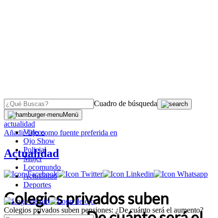
Cuadro de búsqueda
OJO
>
Menú
actualidad
Videos
Añadir
Ojo
como fuente preferida en
Ojo Show
Policial
Actualidad
Mujer
Locomundo
Actualidad
Deportes
Colegios privados suben
Colegios privados suben pensiones: ¿De cuánto será el aumento?
pensiones: ¿De cuánto será el