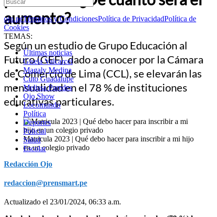
aumento?
ojo.pe
Términos y Condiciones
Política de Privacidad
Política de
Cookies
TEMAS:
Según un estudio de Grupo Educación al
Últimas noticias
Futuro (GEF), dado a conocer por la Cámara
Gisela Valcarcel
Magaly Medina
de Comercio de Lima (CCL), se elevarán las
Cuto Guadalupe
mensualidad en el 78 % de instituciones
Melissa Paredes
Ojo Show
educativas particulares.
Locomundo
Política
Deportes
Policial
Matricula 2023 | Qué debo hacer para inscribir a mi hijo
Salud
en un colegio privado
Escolar
Redacción Ojo
redaccion@prensmart.pe
Actualizado el 23/01/2024, 06:33 a.m.