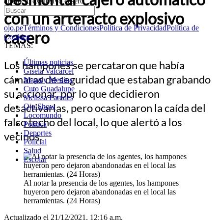
artefacto explosivo casero
con un artefacto explosivo
ojo.pe
Términos y Condiciones
Política de Privacidad
Política de
casero
Cookies
TEMAS:
Últimas noticias
Los hampones se percataron que había
Gisela Valcarcel
cámaras de seguridad que estaban grabando
Magaly Medina
Cuto Guadalupe
su accionar, por lo que decidieron
Melissa Paredes
desactivarlas, pero ocasionaron la caída del
Ojo Show
Locomundo
falso techo del local, lo que alertó a los
Política
Deportes
vecinos.
Policial
Salud
Escolar
Al notar la presencia de los agentes, los hampones
huyeron pero dejaron abandonadas en el local las
herramientas. (24 Horas)
Actualizado el 21/12/2021, 12:16 a.m.