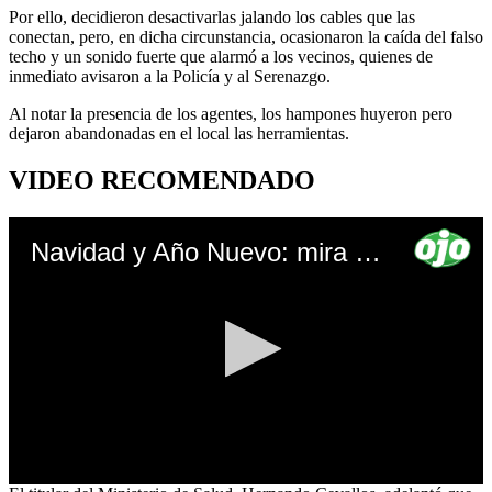
Por ello, decidieron desactivarlas jalando los cables que las
conectan, pero, en dicha circunstancia, ocasionaron la caída del falso
techo y un sonido fuerte que alarmó a los vecinos, quienes de
inmediato avisaron a la Policía y al Serenazgo.
Al notar la presencia de los agentes, los hampones huyeron pero
dejaron abandonadas en el local las herramientas.
VIDEO RECOMENDADO
Navidad y Año Nuevo: mira el nuevo horario de toque de queda para fiestas de fin de año
0