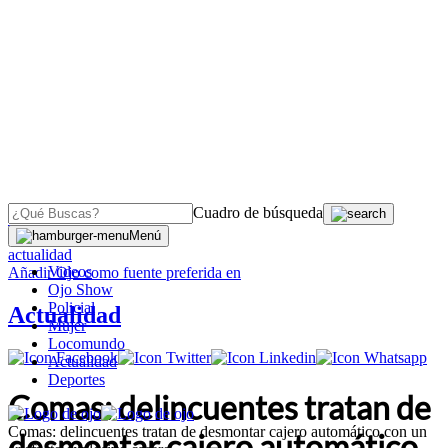
Cuadro de búsqueda
OJO
>
Menú
actualidad
Videos
Añadir
Ojo
como fuente preferida en
Ojo Show
Policial
Actualidad
Mujer
Locomundo
Actualidad
Deportes
Comas: delincuentes tratan de
Comas: delincuentes tratan de desmontar cajero automático con un
desmontar cajero automático