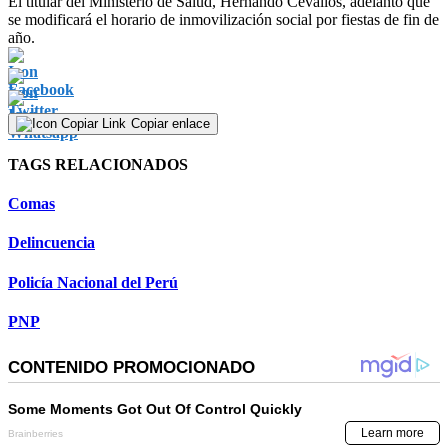
El titular del Ministerio de Salud, Hernando Cevallos, adelantó que
seconds
se modificará el horario de inmovilización social por fiestas de fin de
of
año.
0
seconds
Copiar enlace
TAGS RELACIONADOS
Comas
Delincuencia
Policía Nacional del Perú
PNP