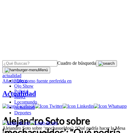
Cuadro de búsqueda
OJO
>
Menú
actualidad
Videos
Añadir
Ojo
como fuente preferida en
Ojo Show
Policial
Actualidad
Mujer
Locomundo
Actualidad
Deportes
Alejandro Soto sobre
Alejandro Soto sobre ‘mochasueldos’: “Qué podría hacer la Mesa
‘mochasueldos’: “Qué podría