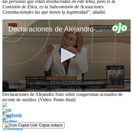
las personas que están involucradas en este tema, pero es la
Comisión de Ética, es la Subcomisión de Acusaciones
Constitucionales las que tienen la legitimidad”
, añadió.
Declaraciones de Alejandro Soto sobre congresistas acusados de recorte de sueldos
0
Declaraciones de Alejandro Soto sobre congresistas acusados de
seconds
recorte de sueldos. (Video: Punto final)
of
1
minute,
32
seconds
Copiar enlace