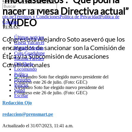
Directiva actual” | VIDEO
hacer la Mesa Directiva actual”
ojo.pe
Términos y Condiciones
Política de Privacidad
Política de
| VIDEO
Cookies
TEMAS:
Últimas noticias
Congresista Alejandro Soto aseveró que los
Gisela Valcarcel
encargados de sancionar son la Comisión de
Magaly Medina
Cuto Guadalupe
Ética y la Subcomisión de Acusaciones
Melissa Paredes
Constitucionales
Ojo Show
Locomundo
Política
Deportes
Policial
Alejandro Soto fue elegido nuevo presidente del
Salud
Congreso este 26 de julio. (Foto: GEC)
Escolar
Redacción Ojo
redaccion@prensmart.pe
Actualizado el 31/07/2023, 11:41 a.m.