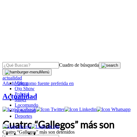
Cuadro de búsqueda
OJO
>
Menú
actualidad
Videos
Añadir
Ojo
como fuente preferida en
Ojo Show
Policial
Actualidad
Mujer
Locomundo
Actualidad
Deportes
Cuatro “Gallegos” más son
Cuatro “Gallegos” más son detenidos
detenidos