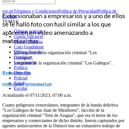
ojo.pe
Términos y Condiciones
Política de Privacidad
Política de
Extorsionaban a empresarios y a uno de ellos
Cookies
TEMAS:
se le halló foto con fusil similar a los que
aparecen en video amenazando a
Últimas noticias
Gisela Valcarcel
mototaxistas
Magaly Medina
Cuto Guadalupe
Melissa Paredes
Ojo Show
Locomundo
Integrante de la organización criminal "Los Gallegos".
Política
Redacción Ojo
Deportes
Policial
Salud
redaccion@prensmart.pe
Escolar
Actualizado el 07/11/2023, 07:00 a.m.
Cuatro peligrosos venezolanos, integrantes de la banda delictiva
“Los Gallegos de San Juan de Miraflores”, facción de la
organización criminal “Tren de Aragua”, que era el terror de los
empresarios y comerciantes de dicho distrito, fueron capturados por
agentes antisecuestros de la Dirincri tras un exhaustivo trabajo de