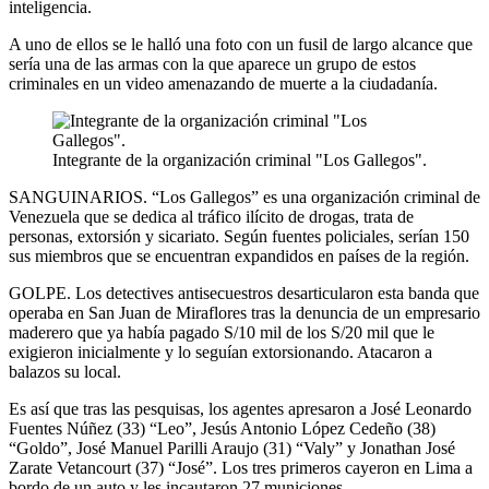
inteligencia.
A uno de ellos se le halló una foto con un fusil de largo alcance que
sería una de las armas con la que aparece un grupo de estos
criminales en un video amenazando de muerte a la ciudadanía.
Integrante de la organización criminal "Los Gallegos".
SANGUINARIOS. “Los Gallegos” es una organización criminal de
Venezuela que se dedica al tráfico ilícito de drogas, trata de
personas, extorsión y sicariato. Según fuentes policiales, serían 150
sus miembros que se encuentran expandidos en países de la región.
GOLPE. Los detectives antisecuestros desarticularon esta banda que
operaba en San Juan de Miraflores tras la denuncia de un empresario
maderero que ya había pagado S/10 mil de los S/20 mil que le
exigieron inicialmente y lo seguían extorsionando. Atacaron a
balazos su local.
Es así que tras las pesquisas, los agentes apresaron a José Leonardo
Fuentes Núñez (33) “Leo”, Jesús Antonio López Cedeño (38)
“Goldo”, José Manuel Parilli Araujo (31) “Valy” y Jonathan José
Zarate Vetancourt (37) “José”. Los tres primeros cayeron en Lima a
bordo de un auto y les incautaron 27 municiones.