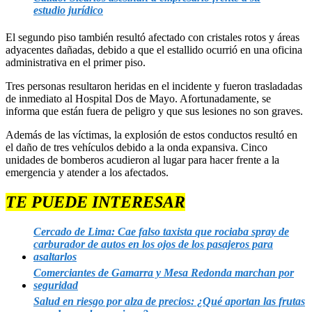
estudio jurídico
El segundo piso también resultó afectado con cristales rotos y áreas
adyacentes dañadas, debido a que el estallido ocurrió en una oficina
administrativa en el primer piso.
Tres personas resultaron heridas en el incidente y fueron trasladadas
de inmediato al Hospital Dos de Mayo. Afortunadamente, se
informa que están fuera de peligro y que sus lesiones no son graves.
Además de las víctimas, la explosión de estos conductos resultó en
el daño de tres vehículos debido a la onda expansiva. Cinco
unidades de bomberos acudieron al lugar para hacer frente a la
emergencia y atender a los afectados.
TE PUEDE INTERESAR
Cercado de Lima: Cae falso taxista que rociaba spray de
carburador de autos en los ojos de los pasajeros para
asaltarlos
Comerciantes de Gamarra y Mesa Redonda marchan por
seguridad
Salud en riesgo por alza de precios: ¿Qué aportan las frutas