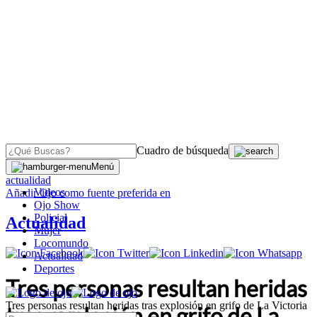
Cuadro de búsqueda
OJO
>
Menú
actualidad
Videos
Añadir
Ojo
como fuente preferida en
Ojo Show
Policial
Actualidad
Mujer
Locomundo
Actualidad
Deportes
Tres personas resultan heridas
Tres personas resultan heridas tras explosión en grifo de La Victoria
tras explosión en grifo de La