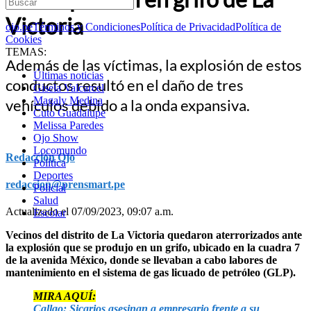
Victoria
ojo.pe
Términos y Condiciones
Política de Privacidad
Política de
Cookies
TEMAS:
Además de las víctimas, la explosión de estos
Últimas noticias
conductos resultó en el daño de tres
Gisela Valcarcel
Magaly Medina
vehículos debido a la onda expansiva.
Cuto Guadalupe
Melissa Paredes
Ojo Show
Locomundo
Redacción Ojo
Política
Deportes
redaccion@prensmart.pe
Policial
Salud
Actualizado el 07/09/2023, 09:07 a.m.
Escolar
Vecinos del distrito de La Victoria quedaron aterrorizados ante
la explosión que se produjo en un grifo, ubicado en la cuadra 7
de la avenida México,
donde se llevaban a cabo labores de
mantenimiento en el sistema de gas licuado de petróleo (GLP).
MIRA AQUÍ:
Callao: Sicarios asesinan a empresario frente a su