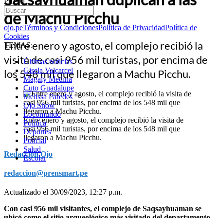
Picchu
de Machu Picchu
ojo.pe
Términos y Condiciones
Política de Privacidad
Política de
Cookies
Entre enero y agosto, el complejo recibió la
TEMAS:
visita de casi 956 mil turistas, por encima de
Últimas noticias
Gisela Valcarcel
los 548 mil que llegaron a Machu Picchu.
Magaly Medina
Cuto Guadalupe
Melissa Paredes
Ojo Show
Locomundo
Entre enero y agosto, el complejo recibió la visita de
Política
casi 956 mil turistas, por encima de los 548 mil que
Deportes
llegaron a Machu Picchu.
Policial
Salud
Redacción Ojo
Escolar
redaccion@prensmart.pe
Actualizado el 30/09/2023, 12:27 p.m.
Con casi 956 mil visitantes, el complejo de Saqsayhuaman se
ubicó como el sitio arqueológico más visitado del departamento