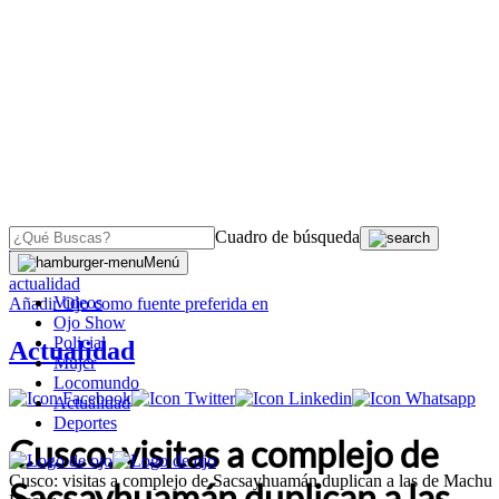
Cuadro de búsqueda
OJO
>
Menú
actualidad
Videos
Añadir
Ojo
como fuente preferida en
Ojo Show
Policial
Actualidad
Mujer
Locomundo
Actualidad
Deportes
Cusco: visitas a complejo de
Cusco: visitas a complejo de Sacsayhuamán duplican a las de Machu
Sacsayhuamán duplican a las