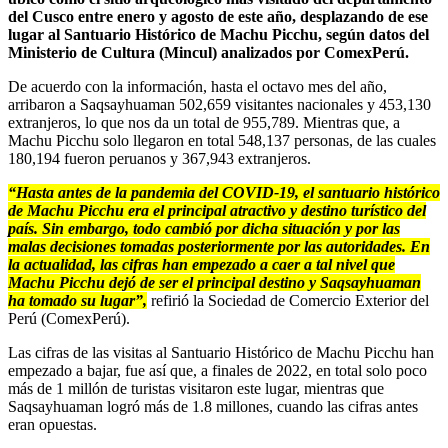
del Cusco entre enero y agosto de este año, desplazando de ese
lugar al Santuario Histórico de Machu Picchu, según datos del
Ministerio de Cultura (Mincul) analizados por ComexPerú.
De acuerdo con la información, hasta el octavo mes del año,
arribaron a Saqsayhuaman 502,659 visitantes nacionales y 453,130
extranjeros, lo que nos da un total de 955,789. Mientras que, a
Machu Picchu solo llegaron en total 548,137 personas, de las cuales
180,194 fueron peruanos y 367,943 extranjeros.
“Hasta antes de la pandemia del COVID-19, el santuario histórico
de Machu Picchu era el principal atractivo y destino turístico del
país. Sin embargo, todo cambió por dicha situación y por las
malas decisiones tomadas posteriormente por las autoridades. En
la actualidad, las cifras han empezado a caer a tal nivel que
Machu Picchu dejó de ser el principal destino y Saqsayhuaman
ha tomado su lugar”,
refirió la Sociedad de Comercio Exterior del
Perú (ComexPerú).
Las cifras de las visitas al Santuario Histórico de Machu Picchu han
empezado a bajar, fue así que, a finales de 2022, en total solo poco
más de 1 millón de turistas visitaron este lugar, mientras que
Saqsayhuaman logró más de 1.8 millones, cuando las cifras antes
eran opuestas.