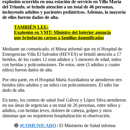
explosión ocurrida en una estación de servicio en Villa María
del Triunfo, se brindó atención a un total de 46 personas,
incluyendo adultos y pacientes pediátricos. Además, la mayoría
de ellos fueron dados de alta.
TAMBIÉN LEE:
Explosión en VMT: Ministro del Interior anuncia
que brindarán carpas a familias damnificadas
Mediante un comunicado, el Minsa informó que en el Hospital de
Emergencias Villa El Salvador (HEVES) se brindó atención a 17
heridos, de los cuales 12 eran adultos y 5 menores de edad, todos
con heridas y policontusiones. De estos, siete (3 adultos y cuatro
niños) fueron dados de alta.
Por otra parte, en el Hospital María Auxiliadora se atendieron tres
heridos (dos adultos y un niño) con policontusiones. El niño fue
dado de alta.
En tanto, los centros de salud José Gálvez y López Silva atendieron
en sus áreas de urgencias a un total de 26 personas, entre niños y
adultos, con heridas leves, dolores de cabeza, golpes y otros
síntomas que no requirieron hospitalización ni observación.
🔴
#COMUNICADO
| El Ministerio de Salud informa