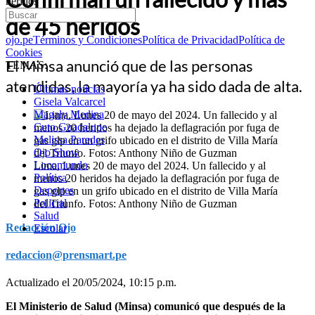
heridos
de 45 heridos
ojo.pe
Términos y Condiciones
Política de Privacidad
Política de
Cookies
El Minsa anunció que de las personas
TEMAS:
atendidas, la mayoría ya ha sido dada de alta.
Últimas noticias
Gisela Valcarcel
Magaly Medina
Cuto Guadalupe
Melissa Paredes
Ojo Show
Locomundo
Lima, Lunes 20 de mayo del 2024. Un fallecido y al
Política
menos 20 heridos ha dejado la deflagración por fuga de
Deportes
gas glp en un grifo ubicado en el distrito de Villa María
Policial
del Triunfo. Fotos: Anthony Niño de Guzman
Salud
Redacción Ojo
Escolar
redaccion@prensmart.pe
Actualizado el 20/05/2024, 10:15 p.m.
El Ministerio de Salud (Minsa) comunicó que después de la