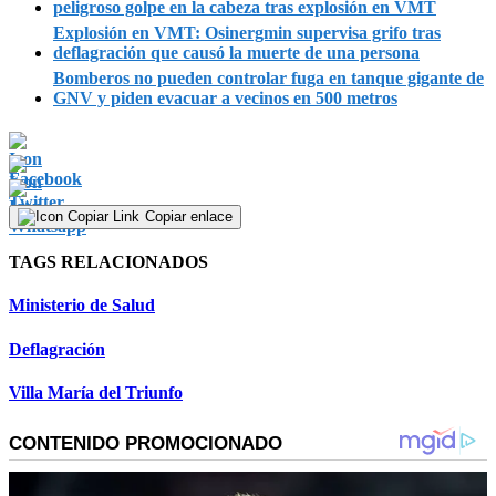
peligroso golpe en la cabeza tras explosión en VMT
Explosión en VMT: Osinergmin supervisa grifo tras
deflagración que causó la muerte de una persona
Bomberos no pueden controlar fuga en tanque gigante de
GNV y piden evacuar a vecinos en 500 metros
Copiar enlace
TAGS RELACIONADOS
Ministerio de Salud
Deflagración
Villa María del Triunfo