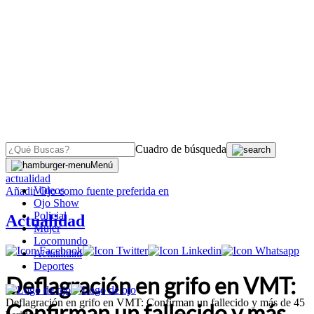
Cuadro de búsqueda
OJO
>
Menú
actualidad
Videos
Añadir
Ojo
como fuente preferida en
Ojo Show
Policial
Actualidad
Mujer
Locomundo
Actualidad
Deportes
Deflagración en grifo en VMT:
Deflagración en grifo en VMT: Confirman un fallecido y más de 45
Confirman un fallecido y más