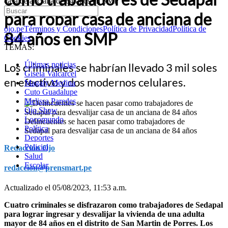
casa de anciana de 84 años en SMP
para robar casa de anciana de
ojo.pe
Términos y Condiciones
Política de Privacidad
Política de
84 años en SMP
Cookies
TEMAS:
Últimas noticias
Los criminales se habrían llevado 3 mil soles
Gisela Valcarcel
en efectivo y dos modernos celulares.
Magaly Medina
Cuto Guadalupe
Melissa Paredes
Ojo Show
Locomundo
Delincuentes se hacen pasar como trabajadores de
Política
Sedapal para desvalijar casa de un anciana de 84 años
Deportes
Policial
Redacción Ojo
Salud
Escolar
redaccion@prensmart.pe
Actualizado el 05/08/2023, 11:53 a.m.
Cuatro criminales se disfrazaron como trabajadores de Sedapal
para lograr ingresar y desvalijar la vivienda de una adulta
mayor de 84 años en el distrito de San Martin de Porres. Los