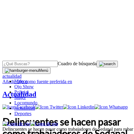
Cuadro de búsqueda
OJO
>
Menú
actualidad
Videos
Añadir
Ojo
como fuente preferida en
Ojo Show
Policial
Actualidad
Mujer
Locomundo
Actualidad
Deportes
Delincuentes se hacen pasar
Delincuentes se hacen pasar como trabajadores de Sedapal para robar
como trabajadores de Sedapal