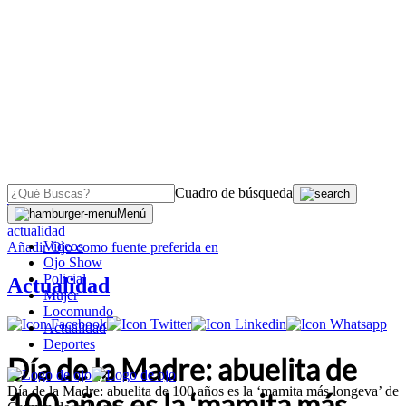
Cuadro de búsqueda
OJO
>
Menú
actualidad
Videos
Añadir
Ojo
como fuente preferida en
Ojo Show
Policial
Actualidad
Mujer
Locomundo
Actualidad
Deportes
Día de la Madre: abuelita de
Día de la Madre: abuelita de 100 años es la ‘mamita más longeva’ de
100 años es la ‘mamita más