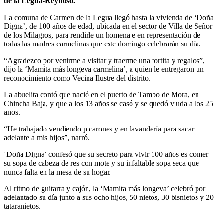
de la Legua-Reynoso.
La comuna de Carmen de la Legua llegó hasta la vivienda de ‘Doña
Digna’, de 100 años de edad, ubicada en el sector de Villa de Señor
de los Milagros, para rendirle un homenaje en representación de
todas las madres carmelinas que este domingo celebrarán su día.
“Agradezco por venirme a visitar y traerme una tortita y regalos”,
dijo la ‘Mamita más longeva carmelina’, a quien le entregaron un
reconocimiento como Vecina Ilustre del distrito.
La abuelita contó que nació en el puerto de Tambo de Mora, en
Chincha Baja, y que a los 13 años se casó y se quedó viuda a los 25
años.
“He trabajado vendiendo picarones y en lavandería para sacar
adelante a mis hijos”, narró.
‘Doña Digna’ confesó que su secreto para vivir 100 años es comer
su sopa de cabeza de res con mote y su infaltable sopa seca que
nunca falta en la mesa de su hogar.
Al ritmo de guitarra y cajón, la ‘Mamita más longeva’ celebró por
adelantado su día junto a sus ocho hijos, 50 nietos, 30 bisnietos y 20
tataranietos.