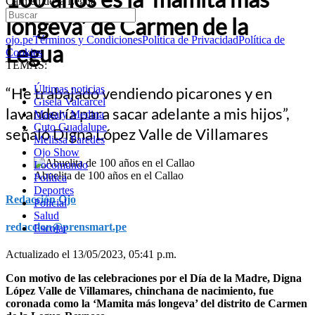
Carmen de la Legua
longeva’ de Carmen de la
ojo.pe
Términos y Condiciones
Política de Privacidad
Política de
Legua
Cookies
TEMAS:
Últimas noticias
“He trabajado vendiendo picarones y en
Gisela Valcarcel
lavandería para sacar adelante a mis hijos”,
Magaly Medina
Cuto Guadalupe
señaló Digna López Valle de Villamares
Melissa Paredes
Ojo Show
Locomundo
Abuelita de 100 años en el Callao
Política
Deportes
Redacción Ojo
Policial
Salud
redaccion@prensmart.pe
Escolar
Actualizado el 13/05/2023, 05:41 p.m.
Con motivo de las celebraciones por el Día de la Madre, Digna
López Valle de Villamares, chinchana de nacimiento, fue
coronada como la ‘Mamita más longeva’ del distrito de Carmen