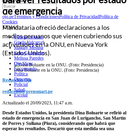
emergencia
de emergencia
ojo.pe
Términos y Condiciones
Política de Privacidad
Política de
Cookies
Mandataria ofreció declaraciones a los
TEMAS:
medios peruanos que vienen cubriendo sus
Últimas noticias
Gisela Valcarcel
actividades en la ONU, en Nueva York
Magaly Medina
(Estados Unidos).
Cuto Guadalupe
Melissa Paredes
Ojo Show
Locomundo
Dina Boluarte en la ONU. (Foto: Presidencia)
Política
Deportes
Redacción Ojo
Policial
Salud
redaccion@prensmart.pe
Escolar
Actualizado el 20/09/2023, 11:47 a.m.
Desde Estados Unidos, la presidenta Dina Boluarte se refirió al
estado de emergencia en San Juan de Lurigancho, San Martín
de Porres y Sullana (Piura), considerando que habrá que
esperar los resultados. Descartó que esta medida sea una