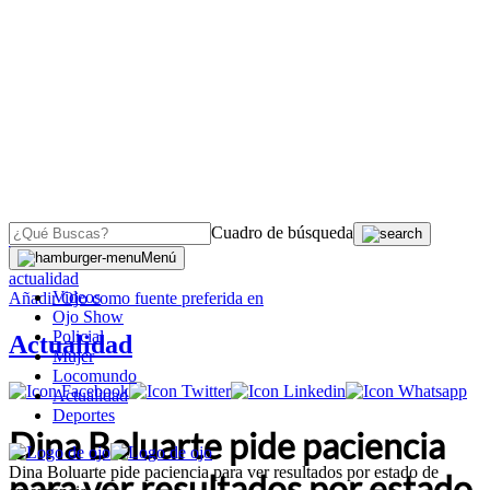
Cuadro de búsqueda
OJO
>
Menú
actualidad
Videos
Añadir
Ojo
como fuente preferida en
Ojo Show
Policial
Actualidad
Mujer
Locomundo
Actualidad
Deportes
Dina Boluarte pide paciencia
Dina Boluarte pide paciencia para ver resultados por estado de
para ver resultados por estado