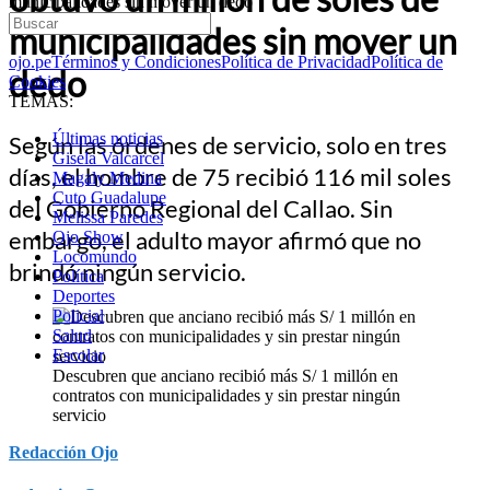
municipalidades sin mover un dedo
municipalidades sin mover un
ojo.pe
Términos y Condiciones
Política de Privacidad
Política de
dedo
Cookies
TEMAS:
Últimas noticias
Según las órdenes de servicio, solo en tres
Gisela Valcarcel
días, el hombre de 75 recibió 116 mil soles
Magaly Medina
Cuto Guadalupe
del Gobierno Regional del Callao. Sin
Melissa Paredes
embargo, el adulto mayor afirmó que no
Ojo Show
Locomundo
brindó ningún servicio.
Política
Deportes
Policial
Salud
Escolar
Descubren que anciano recibió más S/ 1 millón en
contratos con municipalidades y sin prestar ningún
servicio
Redacción Ojo