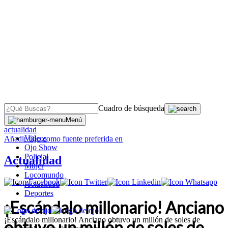
Cuadro de búsqueda
OJO
>
Menú
actualidad
Videos
Añadir
Ojo
como fuente preferida en
Ojo Show
Policial
Actualidad
Mujer
Locomundo
Actualidad
Deportes
¡Escándalo millonario! Anciano
¡Escándalo millonario! Anciano obtuvo un millón de soles de
obtuvo un millón de soles de