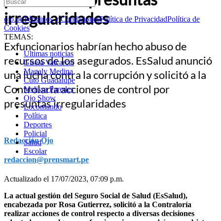
irregularidades
ojo.pe
Términos y Condiciones
Política de Privacidad
Política de
Cookies
TEMAS:
Exfuncionarios habrían hecho abuso de
Últimas noticias
recursos de los asegurados. EsSalud anunció
Gisela Valcarcel
Magaly Medina
una lucha contra la corrupción y solicitó a la
Cuto Guadalupe
Controlaría acciones de control por
Melissa Paredes
Ojo Show
presuntas irregularidades
Locomundo
Política
Deportes
Policial
Redacción Ojo
Salud
Escolar
redaccion@prensmart.pe
Actualizado el 17/07/2023, 07:09 p.m.
La actual gestión del Seguro Social de Salud (EsSalud),
encabezada por Rosa Gutierrez, solicitó a la Contraloría
realizar acciones de control respecto a diversas decisiones