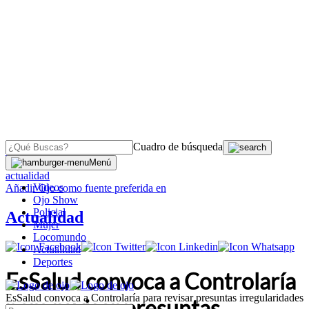
Cuadro de búsqueda
OJO
>
Menú
actualidad
Videos
Añadir
Ojo
como fuente preferida en
Ojo Show
Policial
Actualidad
Mujer
Locomundo
Actualidad
Deportes
EsSalud convoca a Controlaría
EsSalud convoca a Controlaría para revisar presuntas irregularidades
para revisar presuntas