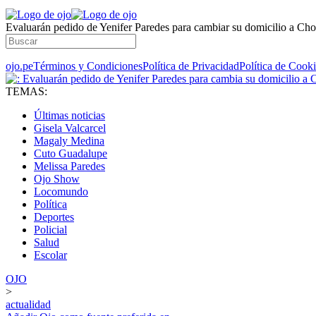
Evaluarán pedido de Yenifer Paredes para cambiar su domicilio a Cho
ojo.pe
Términos y Condiciones
Política de Privacidad
Política de Cook
TEMAS:
Últimas noticias
Gisela Valcarcel
Magaly Medina
Cuto Guadalupe
Melissa Paredes
Ojo Show
Locomundo
Política
Deportes
Policial
Salud
Escolar
OJO
>
actualidad