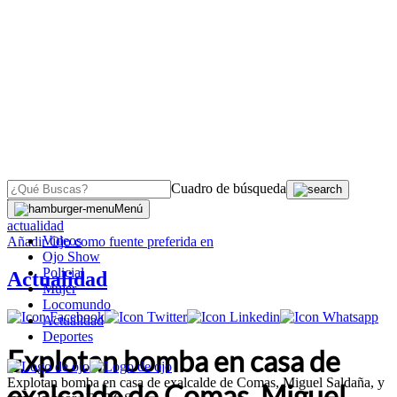
Cuadro de búsqueda
OJO
>
Menú
actualidad
Videos
Añadir
Ojo
como fuente preferida en
Ojo Show
Policial
Actualidad
Mujer
Locomundo
Actualidad
Deportes
Explotan bomba en casa de
Explotan bomba en casa de exalcalde de Comas, Miguel Saldaña, y
exalcalde de Comas, Miguel