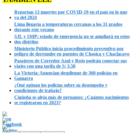
Reportan 13 muertes por COVID-19 en el país en lo que
va del 2024
Lima llegaría a temperaturas cercanas a los 31 grados
durante este verano
SJL y SMP: estado de emergencia no se ampliará en estos
dos distritos
Ministerio Público inicia procedimiento preventivo por
peligro de derrumbe en puentes de Chosica y Chaclacayo
Pasajeros de Corredor Azul y Rojo podrán conectar sus
viajes con una tarifa de S/ 3.50
La Victoria: Anuncian despliegue de 360 policías en
Gamarra
¿Qué opinan los policías sobre su desempeño y
condiciones de trabajo?
Cigüeña se aleja más de peruanos: ¿Cuántos nacimientos
se registraron en 2023?