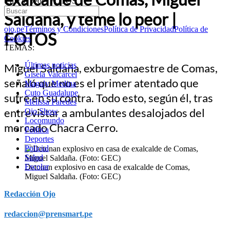
teme lo peor | FOTOS
Saldaña, y teme lo peor |
ojo.pe
Términos y Condiciones
Política de Privacidad
Política de
FOTOS
Cookies
TEMAS:
Últimas noticias
Miguel Saldaña, exburgomaestre de Comas,
Gisela Valcarcel
señaló que no es el primer atentado que
Magaly Medina
Cuto Guadalupe
sufre en su contra. Todo esto, según él, tras
Melissa Paredes
entrevistar a ambulantes desalojados del
Ojo Show
Locomundo
mercado Chacra Cerro.
Política
Deportes
Policial
Salud
Escolar
Detonan explosivo en casa de exalcalde de Comas,
Miguel Saldaña. (Foto: GEC)
Redacción Ojo
redaccion@prensmart.pe