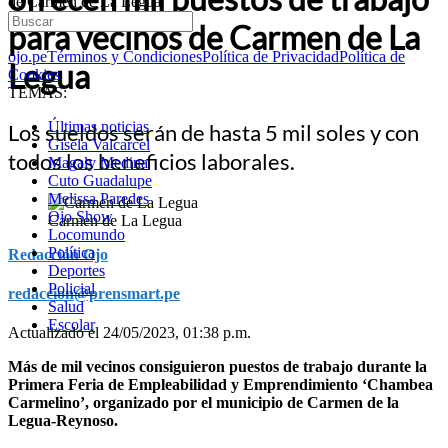
de Carmen de La Legua
para vecinos de Carmen de La
ojo.pe
Términos y Condiciones
Política de Privacidad
Política de
Legua
Cookies
TEMAS:
Últimas noticias
Los sueldos serán de hasta 5 mil soles y con
Gisela Valcarcel
todos los beneficios laborales.
Magaly Medina
Cuto Guadalupe
Melissa Paredes
Ojo Show
Carmen de La Legua
Locomundo
Política
Redacción Ojo
Deportes
Policial
redaccion@prensmart.pe
Salud
Escolar
Actualizado el 24/05/2023, 01:38 p.m.
Más de mil vecinos consiguieron puestos de trabajo durante la
Primera Feria de Empleabilidad y Emprendimiento ‘Chambea
Carmelino’, organizado por el municipio de Carmen de la
Legua-Reynoso.