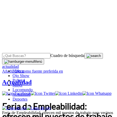
Cuadro de búsqueda
OJO
>
Menú
actualidad
Videos
Añadir
Ojo
como fuente preferida en
Ojo Show
Policial
Actualidad
Mujer
Locomundo
Actualidad
Deportes
Feria de Empleabilidad:
Feria de Empleabilidad: ofrecen mil puestos de trabajo para vecinos
ofrecen mil puestos de trabajo