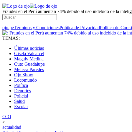
Fraudes en el Perú aumentan 74% debido al uso indebido de la inteligen
ojo.pe
Términos y Condiciones
Política de Privacidad
Política de Cook
TEMAS:
Últimas noticias
Gisela Valcarcel
Magaly Medina
Cuto Guadalupe
Melissa Paredes
Ojo Show
Locomundo
Política
Deportes
Policial
Salud
Escolar
OJO
>
actualidad