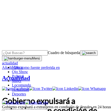
Cuadro de búsqueda
OJO
>
Menú
actualidad
Videos
Añadir
Ojo
como fuente preferida en
Ojo Show
Policial
Actualidad
Mujer
Locomundo
Actualidad
Deportes
Gobierno expulsará a
Gobierno expulsará a extranjeros en condición de ilegales en 24 horas
extranjeros en condición de