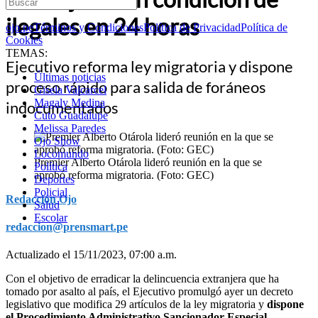
ilegales en 24 horas
ojo.pe
Términos y Condiciones
Política de Privacidad
Política de
Cookies
TEMAS:
Ejecutivo reforma ley migratoria y dispone
Últimas noticias
proceso rápido para salida de foráneos
Gisela Valcarcel
Magaly Medina
indocumentados
Cuto Guadalupe
Melissa Paredes
Ojo Show
Locomundo
Premier Alberto Otárola lideró reunión en la que se
Política
aprobó reforma migratoria. (Foto: GEC)
Deportes
Policial
Redacción Ojo
Salud
Escolar
redaccion@prensmart.pe
Actualizado el 15/11/2023, 07:00 a.m.
Con el objetivo de erradicar la delincuencia extranjera que ha
tomado por asalto al país, el Ejecutivo promulgó ayer un decreto
legislativo que modifica 29 artículos de la ley migratoria y
dispone
el Procedimiento Administrativo Sancionador Especial