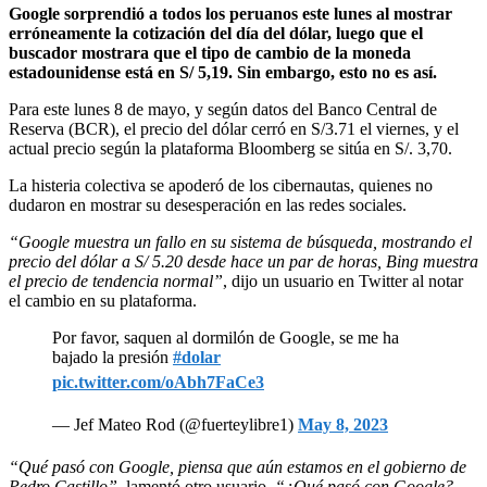
Google sorprendió a todos los peruanos este lunes al mostrar
erróneamente la cotización del día del dólar, luego que el
buscador mostrara que el tipo de cambio de la moneda
estadounidense está en S/ 5,19. Sin embargo, esto no es así.
Para este lunes 8 de mayo, y según datos del Banco Central de
Reserva (BCR), el precio del dólar cerró en S/3.71 el viernes, y el
actual precio según la plataforma Bloomberg se sitúa en S/. 3,70.
La histeria colectiva se apoderó de los cibernautas, quienes no
dudaron en mostrar su desesperación en las redes sociales.
“Google muestra un fallo en su sistema de búsqueda, mostrando el
precio del dólar a S/ 5.20 desde hace un par de horas, Bing muestra
el precio de tendencia normal”
, dijo un usuario en Twitter al notar
el cambio en su plataforma.
Por favor, saquen al dormilón de Google, se me ha
bajado la presión
#dolar
pic.twitter.com/oAbh7FaCe3
— Jef Mateo Rod (@fuerteylibre1)
May 8, 2023
“Qué pasó con Google, piensa que aún estamos en el gobierno de
Pedro Castillo”
, lamentó otro usuario.
“¿Qué pasó con Google?