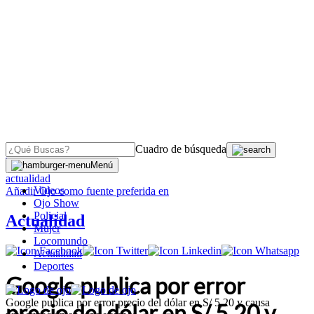
Cuadro de búsqueda
OJO
>
Menú
actualidad
Videos
Añadir
Ojo
como fuente preferida en
Ojo Show
Policial
Actualidad
Mujer
Locomundo
Actualidad
Deportes
Google publica por error
Google publica por error precio del dólar en S/ 5,20 y causa
precio del dólar en S/ 5,20 y