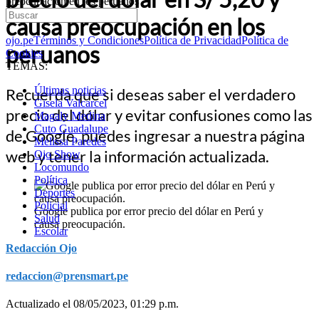
preocupación en los peruanos
causa preocupación en los
ojo.pe
Términos y Condiciones
Política de Privacidad
Política de
peruanos
Cookies
TEMAS:
Últimas noticias
Recuerda que si deseas saber el verdadero
Gisela Valcarcel
precio del dólar y evitar confusiones como las
Magaly Medina
Cuto Guadalupe
de Google, puedes ingresar a nuestra página
Melissa Paredes
web y tener la información actualizada.
Ojo Show
Locomundo
Política
Deportes
Policial
Google publica por error precio del dólar en Perú y
Salud
causa preocupación.
Escolar
Redacción Ojo
redaccion@prensmart.pe
Actualizado el 08/05/2023, 01:29 p.m.