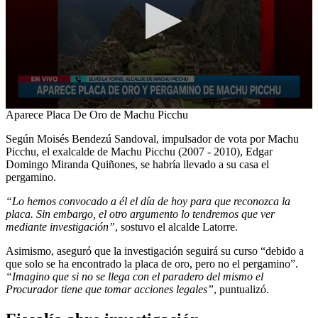
0
Aparece Placa De Oro de Machu Picchu
seconds
of
Según Moisés Bendezú Sandoval, impulsador de vota por Machu
7
Picchu, el exalcalde de Machu Picchu (2007 - 2010), Edgar
minutes,
Domingo Miranda Quiñones, se habría llevado a su casa el
28
pergamino.
seconds
“Lo hemos convocado a él el día de hoy para que reconozca la
placa. Sin embargo, el otro argumento lo tendremos que ver
mediante investigación”
, sostuvo el alcalde Latorre.
Asimismo, aseguró que la investigación seguirá su curso “debido a
que solo se ha encontrado la placa de oro, pero no el pergamino”.
“Imagino que si no se llega con el paradero del mismo el
Procurador tiene que tomar acciones legales”
, puntualizó.