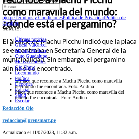
mundo: ¿dónde está el pergamino?
como maravilla del mundo:
ojo.pe
Términos y Condiciones
Política de Privacidad
Política de
¿dónde está el pergamino?
Cookies
TEMAS:
Últimas noticias
El alcalde de Machu Picchu indicó que la placa
Gisela Valcarcel
se encontraba en Secretaría General de la
Magaly Medina
Cuto Guadalupe
municipalidad. Sin embargo, el pergamino
Melissa Paredes
aún ha sido encontrado.
Ojo Show
Locomundo
Política
Deportes
Policial
Placa que reconoce a Machu Picchu como maravilla del
Salud
mundo fue encontrada. Foto: Andina
Escolar
Redacción Ojo
redaccion@prensmart.pe
Actualizado el 11/07/2023, 11:32 a.m.