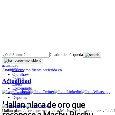
Cuadro de búsqueda
OJO
>
Menú
actualidad
Videos
Añadir
Ojo
como fuente preferida en
Ojo Show
Policial
Actualidad
Mujer
Locomundo
Actualidad
Deportes
Hallan placa de oro que
Hallan placa de oro que reconoce a Machu Picchu como maravilla de
reconoce a Machu Picchu