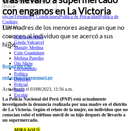
engaños en La Victoria
con engaños en La Victoria
ojo.pe
Términos y Condiciones
Política de Privacidad
Política de
Cookies
Las madres de los menores aseguran que no
TEMAS:
conocen al individuo que se acercó a sus
Últimas noticias
Gisela Valcarcel
hijos.
Magaly Medina
Cuto Guadalupe
Melissa Paredes
Ojo Show
Redacción Ojo
Locomundo
Política
redaccion@prensmart.pe
Deportes
Policial
Actualizado el 03/08/2023, 11:56 a.m.
Salud
Escolar
La Policía Nacional del Perú (PNP) está actualmente
investigando la denuncia realizada por una madre en el distrito
de La Victoria. Según el relato de la mujer, un individuo que no
conocían robó el teléfono móvil de su hijo después de llevarlo a
un supermercado.
MIRA AQUÍ: