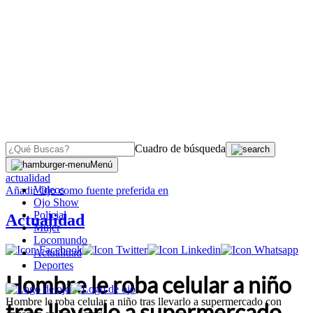
Cuadro de búsqueda
OJO
>
Menú
actualidad
Videos
Añadir
Ojo
como fuente preferida en
Ojo Show
Policial
Actualidad
Mujer
Locomundo
Actualidad
Deportes
Hombre le roba celular a niño
Hombre le roba celular a niño tras llevarlo a supermercado con
tras llevarlo a supermercado