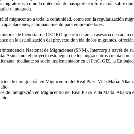
os migratorios, como la obtención de pasaporte e información sobre opor
ular e integrada.
ará el migracentro a toda la comunidad, como son la regularización migra
l, capacitaciones, acompañamiento para emprendedores.
romotores de bienestar de CEDRO que ofrecerán su asesoría de cara a con
en la estabilización del proyecto de vida de los migrantes, ofreciéndo
Superintendencia Nacional de Migraciones (SNM), Intercorp a través de
. Asimismo, el proyecto estratégico de los migracentros cuenta con la
emana, mediante su socio implementador en el Perú, GIZ, la Embajada 
s de inmigración en Migracentro del Real Plaza Villa María. Alianza ent
 año.