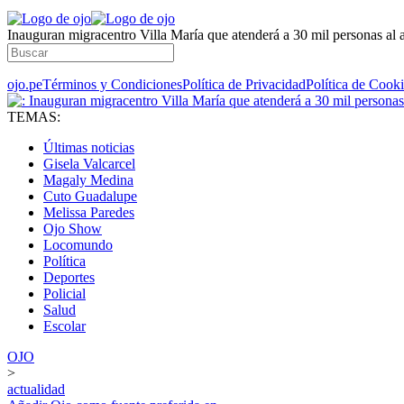
Inauguran migracentro Villa María que atenderá a 30 mil personas al 
ojo.pe
Términos y Condiciones
Política de Privacidad
Política de Cook
TEMAS:
Últimas noticias
Gisela Valcarcel
Magaly Medina
Cuto Guadalupe
Melissa Paredes
Ojo Show
Locomundo
Política
Deportes
Policial
Salud
Escolar
OJO
>
actualidad