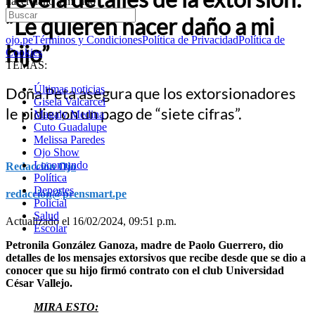
hacer daño a mi hijo”
“Le quieren hacer daño a mi
ojo.pe
Términos y Condiciones
Política de Privacidad
Política de
hijo”
Cookies
TEMAS:
Últimas noticias
Doña Peta asegura que los extorsionadores
Gisela Valcarcel
le pidieron un pago de “siete cifras”.
Magaly Medina
Cuto Guadalupe
Melissa Paredes
Ojo Show
Locomundo
Redacción Ojo
Política
Deportes
redaccion@prensmart.pe
Policial
Salud
Actualizado el 16/02/2024, 09:51 p.m.
Escolar
Petronila González Ganoza, madre de Paolo Guerrero, dio
detalles de los mensajes extorsivos que recibe desde que se dio a
conocer que su hijo firmó contrato con el club Universidad
César Vallejo.
MIRA ESTO: