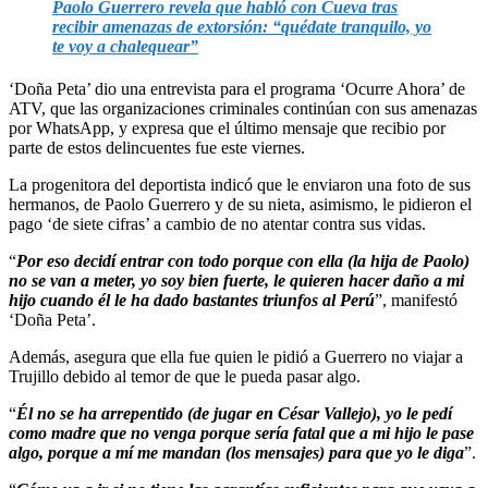
Paolo Guerrero revela que habló con Cueva tras
recibir amenazas de extorsión: “quédate tranquilo, yo
te voy a chalequear”
‘Doña Peta’ dio una entrevista para el programa ‘Ocurre Ahora’ de
ATV, que las organizaciones criminales continúan con sus amenazas
por WhatsApp, y expresa que el último mensaje que recibio por
parte de estos delincuentes fue este viernes.
La progenitora del deportista indicó que le enviaron una foto de sus
hermanos, de Paolo Guerrero y de su nieta, asimismo, le pidieron el
pago ‘de siete cifras’ a cambio de no atentar contra sus vidas.
“
Por eso decidí entrar con todo porque con ella (la hija de Paolo)
no se van a meter, yo soy bien fuerte, le quieren hacer daño a mi
hijo cuando él le ha dado bastantes triunfos al Perú
”, manifestó
‘Doña Peta’.
Además, asegura que ella fue quien le pidió a Guerrero no viajar a
Trujillo debido al temor de que le pueda pasar algo.
“
Él no se ha arrepentido (de jugar en César Vallejo), yo le pedí
como madre que no venga porque sería fatal que a mi hijo le pase
algo, porque a mí me mandan (los mensajes) para que yo le diga
”.