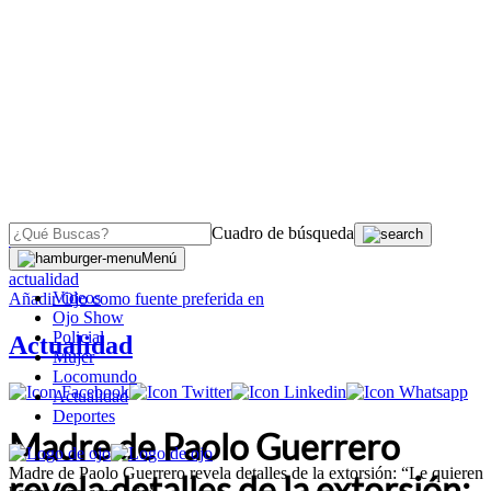
Cuadro de búsqueda
OJO
>
Menú
actualidad
Videos
Añadir
Ojo
como fuente preferida en
Ojo Show
Policial
Actualidad
Mujer
Locomundo
Actualidad
Deportes
Madre de Paolo Guerrero
Madre de Paolo Guerrero revela detalles de la extorsión: “Le quieren
revela detalles de la extorsión: