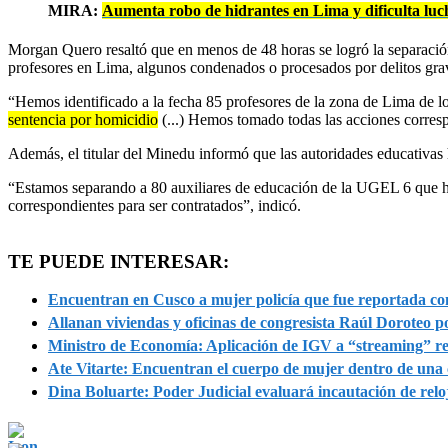
MIRA:
Aumenta robo de hidrantes en Lima y dificulta luc
Morgan Quero
resaltó que en menos de 48 horas se logró la separaci
profesores en Lima, algunos condenados o procesados por delitos gra
“Hemos identificado a la fecha 85 profesores de la zona de Lima de l
sentencia por homicidio
(...) Hemos tomado todas las acciones corresp
Además, el titular del Minedu informó que las autoridades educativas
“Estamos separando a 80 auxiliares de educación de la UGEL 6 que ha
correspondientes para ser contratados”, indicó.
TE PUEDE INTERESAR:
Encuentran en Cusco a mujer policía que fue reportada c
Allanan viviendas y oficinas de congresista Raúl Doroteo 
Ministro de Economía: Aplicación de IGV a “streaming” re
Ate Vitarte: Encuentran el cuerpo de mujer dentro de una 
Dina Boluarte: Poder Judicial evaluará incautación de relo