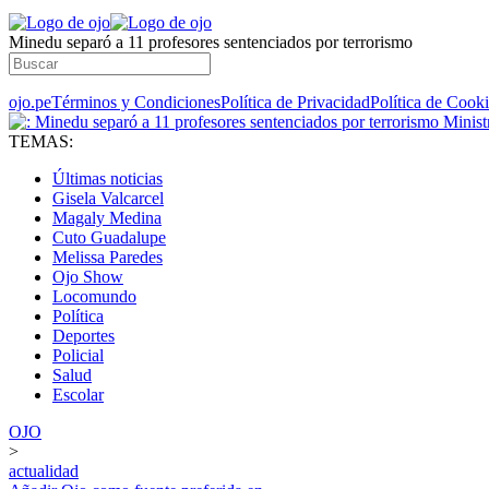
Minedu separó a 11 profesores sentenciados por terrorismo
ojo.pe
Términos y Condiciones
Política de Privacidad
Política de Cook
TEMAS:
Últimas noticias
Gisela Valcarcel
Magaly Medina
Cuto Guadalupe
Melissa Paredes
Ojo Show
Locomundo
Política
Deportes
Policial
Salud
Escolar
OJO
>
actualidad