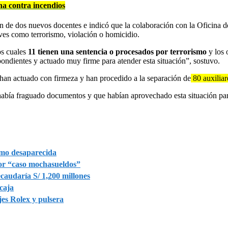
ha contra incendios
ón de dos nuevos docentes e
indicó que la colaboración con la Oficina d
ves como terrorismo, violación o homicidio.
os cuales
11 tienen una sentencia o procesados por terrorismo
y los 
ondientes y actuado muy firme para atender esta situación”, sostuvo.
 han actuado con firmeza y han procedido a la separación de
80 auxiliar
bía fraguado documentos y que habían aprovechado esta situación para
omo desaparecida
por “caso mochasueldos”
caudaría S/ 1,200 millones
caja
jes Rolex y pulsera