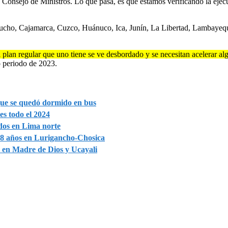
Consejo de Ministros. Lo que pasa, es que estamos verificando la ejecuc
cho, Cajamarca, Cuzco, Huánuco, Ica, Junín, La Libertad, Lambayeque
 plan regular que uno tiene se ve desbordado y se necesitan acelerar al
o periodo de 2023.
que se quedó dormido en bus
es todo el 2024
dos en Lima norte
18 años en Lurigancho-Chosica
s en Madre de Dios y Ucayali