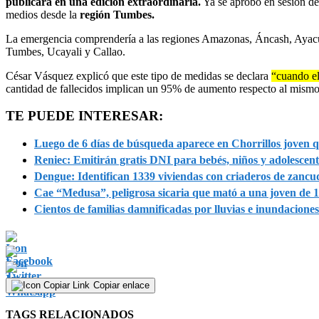
publicará en una edición extraordinaria.
Ya se aprobó en sesión de 
medios desde la
región Tumbes.
La emergencia comprendería a las regiones Amazonas, Áncash, Ayacu
Tumbes, Ucayali y Callao.
César Vásquez explicó que este tipo de medidas se declara
“cuando el
cantidad de fallecidos implican un 95% de aumento respecto al mism
TE PUEDE INTERESAR:
Luego de 6 días de búsqueda aparece en Chorrillos joven 
Reniec: Emitirán gratis DNI para bebés, niños y adolescent
Dengue: Identifican 1339 viviendas con criaderos de zancu
Cae “Medusa”, peligrosa sicaria que mató a una joven de 
Cientos de familias damnificadas por lluvias e inundacione
Copiar enlace
TAGS RELACIONADOS