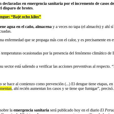
án declaradas en emergencia sanitaria por el incremento de casos de
l disparo de brotes
.
engue: “Bajé ocho kilos”
iene agua en el caño, almacena
y a veces no tapa (el almacén) y ahí sí
ecuadas.
 una enfermedad que se propaga más con el calor, y es precisamente en 
 temperaturas ocasionadas por la presencia del fenómeno climático de 
u sector está saliendo a verificar las acciones preventivas al respecto
o se hace al comienzo como prevención (...) El dengue tiene etapas, en
aumentan
, ahí recién aumentan los casos y se tiene que fumigar”, precisó.
 sobre la
emergencia sanitaria
será publicado hoy en el diario
El Peru