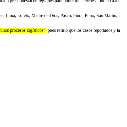
ión presupuestal en regiones para poder transferirles”, indicó a los
, Lima, Loreto, Madre de Dios, Pasco, Piura, Puno, San Martín,
gunos procesos logísticos”,
pues refirió que los casos reportados y la