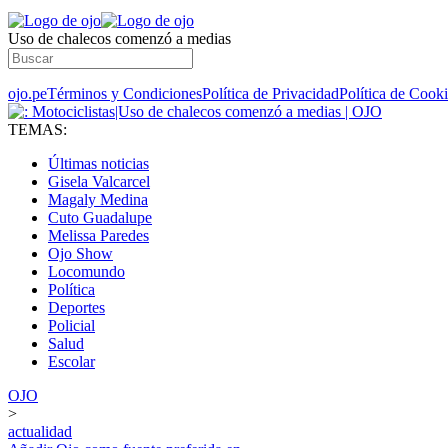
Uso de chalecos comenzó a medias
ojo.pe
Términos y Condiciones
Política de Privacidad
Política de Cook
TEMAS:
Últimas noticias
Gisela Valcarcel
Magaly Medina
Cuto Guadalupe
Melissa Paredes
Ojo Show
Locomundo
Política
Deportes
Policial
Salud
Escolar
OJO
>
actualidad